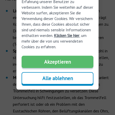
Erfahrung unserer Benutzer zu
verbessern. Indem Sie weiterhin auf dieser
Liminal-Tonal-Audiometrie
: Die Testperson sitzt in
Website surfen, akzeptieren Sie die
einem Raum mit akzeptabler Geräuschisolierung, trägt
Verwendung dieser Cookies. Wir versichern
Ihnen, dass diese Cookies absolut sicher
Kopfhörer und hört den Anweisungen des Audiologen zu.
sind und niemals sensible Informationen
Dieser Test hilft dabei, den dünnsten Klang zu
enthalten werden.
Klicken Sie hier
, um
bestimmen, den Sie bei unterschiedlichen Frequenzen
mehr über die von uns verwendeten
(Tönen) wahrnehmen können.
Cookies zu erfahren.
Sprachtest
: Die Person hört Gesprächen zu – sowohl in
stiller als auch in lauter Umgebung –, um festzustellen,
Akzeptieren
inwieweit sie in der Lage ist, gesprochene Sprache zu
erkennen.
Alle ablehnen
Mittelohruntersuchung
: Bei dieser Untersuchung variiert
der Audiologe den Luftdruck im Gehörgang, um das
Trommelfell in Schwingungen zu versetzen. Diese
Untersuchung hilft festzustellen, ob das Trommelfell
perforiert ist oder ob ein Problem mit den
Eustachischen Röhren, den Belüftungskanälen des Ohrs,