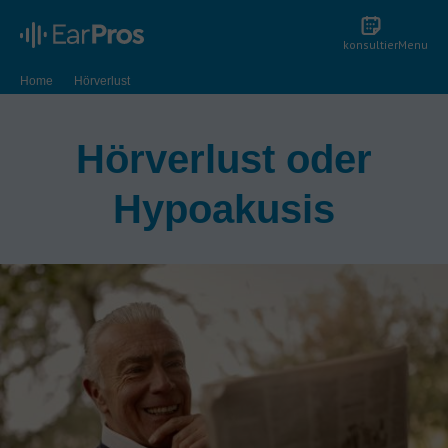
konsultier
Menu
Home
Hörverlust
Hörverlust oder
Hypoakusis