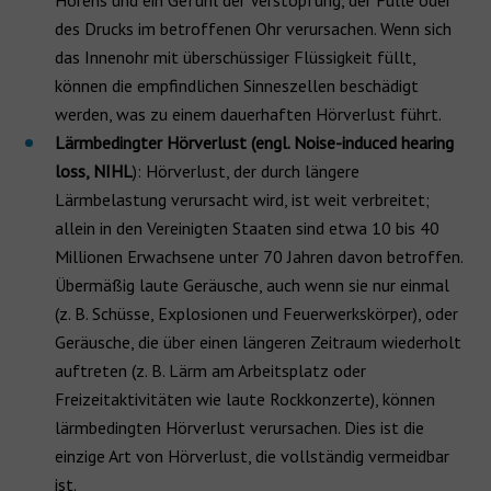
Hörens und ein Gefühl der Verstopfung, der Fülle oder
des Drucks im betroffenen Ohr verursachen. Wenn sich
das Innenohr mit überschüssiger Flüssigkeit füllt,
können die empfindlichen Sinneszellen beschädigt
werden, was zu einem dauerhaften Hörverlust führt.
Lärmbedingter Hörverlust (engl. Noise-induced hearing
loss, NIHL
): Hörverlust, der durch längere
Lärmbelastung verursacht wird, ist weit verbreitet;
allein in den Vereinigten Staaten sind etwa 10 bis 40
Millionen Erwachsene unter 70 Jahren davon betroffen.
Übermäßig laute Geräusche, auch wenn sie nur einmal
(z. B. Schüsse, Explosionen und Feuerwerkskörper), oder
Geräusche, die über einen längeren Zeitraum wiederholt
auftreten (z. B. Lärm am Arbeitsplatz oder
Freizeitaktivitäten wie laute Rockkonzerte), können
lärmbedingten Hörverlust verursachen. Dies ist die
einzige Art von Hörverlust, die vollständig vermeidbar
ist.