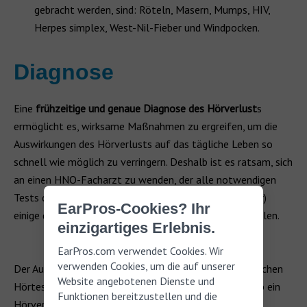
gebracht werden, sind: Röteln, Masern, Mumps, HIV,
Herpes simplex, West-Nil-Fieber und Windpocken.
Diagnose
Eine
frühzeitige und genaue Diagnose des Hörverlust
s
ermöglicht es, wirksame Maßnahmen zu ergreifen, um die
Auswirkungen des Hörverlusts auf das tägliche Leben so
schnell wie möglich zu verringern. Deshalb ist es ratsam, sich
an einen HNO-Facharzt zu wenden, der alle notwendigen
Tests durchführen kann, wenn Sie (oder ein Angehöriger)
EarPros-Cookies? Ihr
einige der oben genannten Symptome bei sich feststellen.
einzigartiges Erlebnis.
EarPros.com verwendet Cookies. Wir
verwenden Cookies, um die auf unserer
Der Audiologe kann einen oder mehrere der fünf möglichen
Website angebotenen Dienste und
Hörtests durchführen, wenn er feststellen möchte, ob ein
Funktionen bereitzustellen und die
Hörverlust vorliegt: