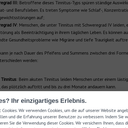
egrad III:
Betroffene dieses Tinnitus-Typs spüren ständige Auswir
ivat- und Berufsleben. Es treten Symptome wie Schlaf-, Konzentrati
gewichtsstörungen auf;
egrad IV
: Menschen, die unter Tinnitus mit Schweregrad IV leiden,
Störung als Beeinträchtigung in ihrem täglichen Leben. Es können a
dte Gesundheitsprobleme wie Migräne und tiefe Traurigkeit auftre
ann je nach Dauer des Pfeifens und Summens zwischen drei Form
nterschieden werden:
 Tinnitus
: Beim akuten Tinnitus leiden Menschen unter einem lästi
, das plötzlich auftritt und bis zu drei Monate andauern kann.
ter Tinnitus
: Ein subakuter Tinnitus liegt dann vor, wenn das Pfeif
s? Ihr einzigartiges Erlebnis.
nd 12 Monaten anhält.
scher Tinnitus
: In diesem Fall hält der Tinnitus länger als ein Jahr a
 Cookies. Wir verwenden Cookies, um die auf unserer Website ange
haft wahrgenommen.
len und die Erfahrung unserer Benutzer zu verbessern. Indem Sie we
eren Sie die Verwendung dieser Cookies. Wir versichern Ihnen, dass 