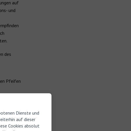
kungen auf
ons- und
 empfinden
uch
ten.
en des
gen Pfeifen
en zwischen
n und wird
botenen Dienste und
iterhin auf dieser
diese Cookies absolut