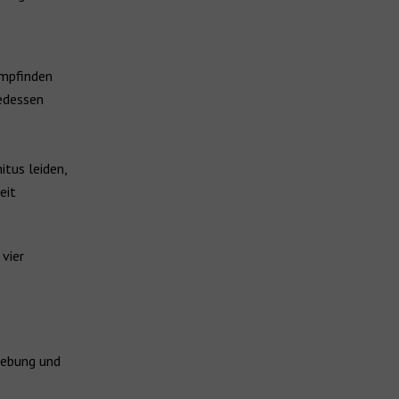
empfinden
gedessen
tus leiden,
eit
vier
gebung und