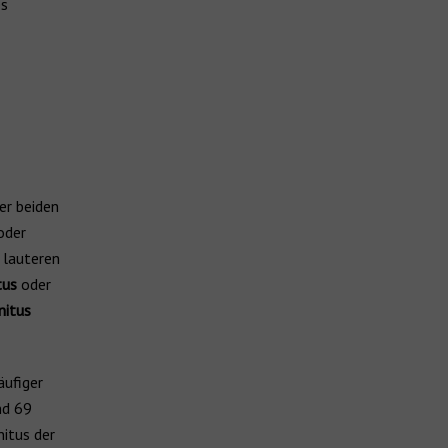
es
er beiden
oder
 lauteren
tus
oder
nitus
äufiger
nd 69
nitus der