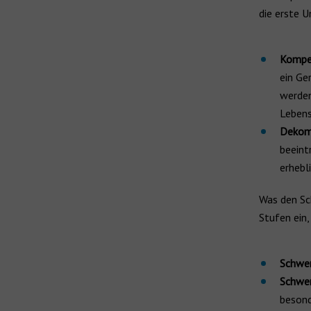
die erste U
Kompen
ein Ge
werden
Lebens
Dekomp
beeint
erhebl
Was den Sch
Stufen ein,
Schwer
Schwer
besond