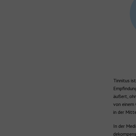
Tinnitus is
Empfindung
äußert, oh
von einem 
in der Mitt
In der Medi
dekompensie