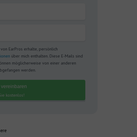
h von EarPros erhalte, persönlich
tionen
über mich enthalten. Diese E-Mails sind
 können möglicherweise von einer anderen
abgefangen werden.
n vereinbaren
Sie kostenlos!
ere