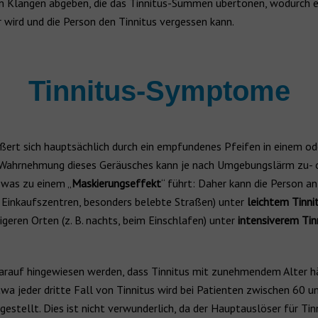
 Klängen abgeben, die das Tinnitus-Summen übertönen, wodurch 
r wird und die Person den Tinnitus vergessen kann.
Tinnitus-Symptome
ßert sich hauptsächlich durch ein empfundenes Pfeifen in einem od
 Wahrnehmung dieses Geräusches kann je nach Umgebungslärm zu- 
was zu einem „
Maskierungseffekt
“ führt: Daher kann die Person an
. Einkaufszentren, besonders belebte Straßen) unter
leichtem Tinni
igeren Orten (z. B. nachts, beim Einschlafen) unter
intensiverem Tin
darauf hingewiesen werden, dass Tinnitus mit zunehmendem Alter h
twa jeder dritte Fall von Tinnitus wird bei Patienten zwischen 60 u
gestellt. Dies ist nicht verwunderlich, da der Hauptauslöser für Tin