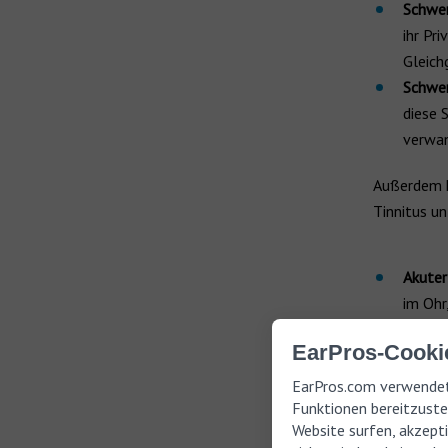
Schwer
ihr Pr
Gleich
Schwer
diese 
verwan
Außerdem k
Tinnitus u
Akuter
im Ohr
Subaku
EarPros-Cookie
drei u
Chroni
EarPros.com verwendet
dauer
Funktionen bereitzustel
Website surfen, akzepti