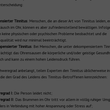
nterscheidung:
sierter Tinnitus
: Menschen, die an dieser Art von Tinnitus leiden, 
räusch im Ohr, können es aber zufriedenstellend bewältigen. Infol
 keine physischen oder psychischen Probleme beobachtet und die
qualität wird nur minimal beeinträchtigt.
ensierter Tinnitus
: Bei Menschen, die unter dekompensiertem Tinni
rächtigt das Ohrensausen die körperliche und/oder geistige Gesundh
ich und kann zu einem hohen Leidensdruck führen.
weregrad anbelangt, teilen Experten den Tinnitus üblicherweise in 
 die den Grad des Leidens des Tinnitus-Betroffenen kennzeichnen:
egrad I:
Die Person leidet nicht;
egrad II
: Das Brummen im Ohr tritt vor allem in völlig ruhiger Um
ers in Verbindung mit hoher Anspannung oder Stress auf;