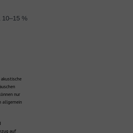
wa 10–15 %
) akustische
räuschen
können nur
n allgemein
d
Bezug auf