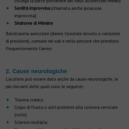
collega la parte posteriore del naso all’orecchio medio)
Sordità improvvisa
(chiamata anche ipoacusia
improvvisa)
Sindrome di Ménière
Barotrauma auricolare (danno tissutale dovuto a variazioni
di pressione), comune nei sub e nelle persone che prendono
frequentemente l’aereo
2. Cause neurologiche
L’acufene può essere dato anche da cause neurologiche, le
più rilevanti delle quali sono le seguenti:
Trauma cranico
Colpo di frusta o altri problemi alla colonna cervicale
(collo)
Sclerosi multipla;