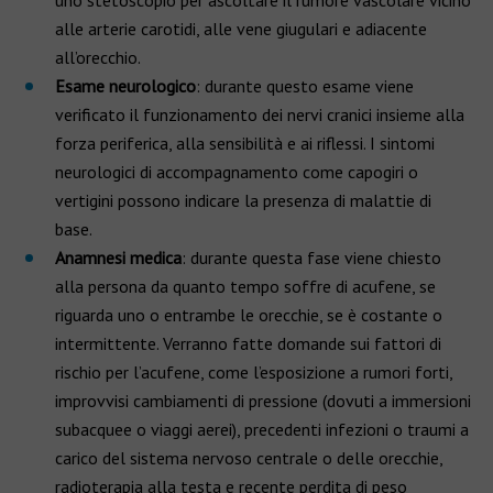
uno stetoscopio per ascoltare il rumore vascolare vicino
alle arterie carotidi, alle vene giugulari e adiacente
all’orecchio.
Esame neurologico
: durante questo esame viene
verificato il funzionamento dei nervi cranici insieme alla
forza periferica, alla sensibilità e ai riflessi. I sintomi
neurologici di accompagnamento come capogiri o
vertigini possono indicare la presenza di malattie di
base.
Anamnesi medica
: durante questa fase viene chiesto
alla persona da quanto tempo soffre di acufene, se
riguarda uno o entrambe le orecchie, se è costante o
intermittente. Verranno fatte domande sui fattori di
rischio per l’acufene, come l’esposizione a rumori forti,
improvvisi cambiamenti di pressione (dovuti a immersioni
subacquee o viaggi aerei), precedenti infezioni o traumi a
carico del sistema nervoso centrale o delle orecchie,
radioterapia alla testa e recente perdita di peso