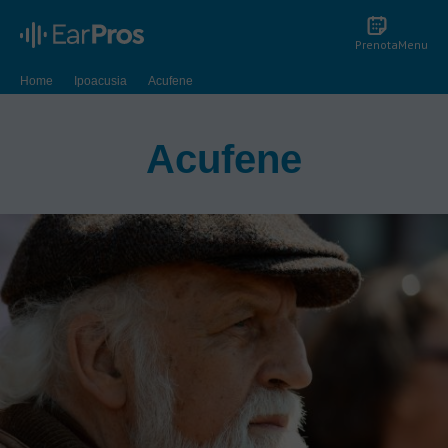
Prenota
Menu
Home
Ipoacusia
Acufene
Acufene