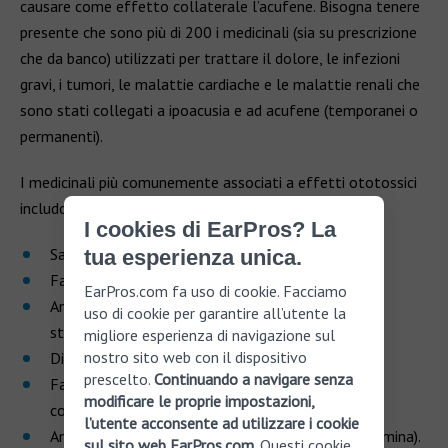
causare come effetto collaterale l’acufene. Bisogna tenere
presente che sono più di 200 i medicinali (sia su prescrizione
che da banco) utilizzati per trattare il dolore, le infezioni
gravi, i tumori, le malattie cardiache e le malattie renali che
sono stati collegati a ipoacusia e ad acufene (temporanei o
permanenti).
I medicinali più comunemente associati a effetti ototossici
includono:
I cookies di EarPros? La
Salicilati (ad es. aspirina);
tua esperienza unica.
Farmaci antinfiammatori non steroidei;
EarPros.com fa uso di cookie. Facciamo
Antibiotici aminoglicosidici (ad es. neomicina e
uso di cookie per garantire all’utente la
streptomicina);
migliore esperienza di navigazione sul
nostro sito web con il dispositivo
Diuretici dell’ansa;
prescelto.
Continuando a navigare senza
Farmaci chemioterapici (in particolare quelli che
modificare le proprie impostazioni,
contengono platino);
l’utente acconsente ad utilizzare i cookie
Antidepressivi triciclici (ad es. amitriptilina e imipramina).
sul sito web EarPros.com
. Questi cookie