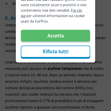
Alcuni farmaci usati per la cura del COVID-19,
sono totalmente sicuri e protetti e non
conterranno mai dati sensibili.
Fai clic
qui
per ulteriori informazioni sui cookie
5. Acufene indotto da rumore
usati da EarPros.
L’esposizione prolungata a rumore può provocare dei piccoli
cambiamenti temporanei nelle cellule ciliate esterne
Accetta
dell’orecchio, innescando fenomeni di acufene e aumentando
l’elaborazione del suono da parte del sistema uditivo
centrale.
Rifiuta tutti
L’esposizione occasionale a rumori forti (ad es. un concerto
musicale) può causare un
acufene temporaneo
che di solito
si risolve entro 16-48 ore, dopo un periodo chiamato riposo
acustico. Infatti, l’acufene sembra essere il sintomo più
comune dell’ipoacusia indotta dal rumore (NIHL) tra i
musicisti: uno studio tedesco ha rilevato che i musicisti
professionisti hanno il 57% di probabilità in più di sviluppare
acufene rispetto a qualsiasi altra professione. A titolo