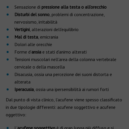
Sensazione di
pressione alla testa o all’orecchio
Disturbi del sonno
, problemi di concentrazione,
nervosismo, irritabilità
Vertigini
, alterazioni dell’equilibrio
Mal di testa
, emicrania
Dolori alle orecchie
Forme d’
ansia
e stati d’animo alterati
Tensioni muscolari nell’area della colonna vertebrale
cervicale o della mascella
Disacusia, ossia una percezione dei suoni distorta e
alterata
Iperacusia
, ossia una ipersensibilità ai rumori forti
Dal punto di vista clinico, l’acufene viene spesso classificato
in due tipologie differenti: acufene soggettivo e acufene
oggettivo:
L’
acufene soggettivo
è di gran lunga più diffuso e si