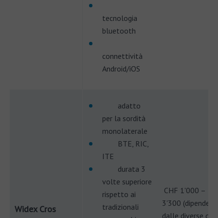
tecnologia
bluetooth
connettività
Android/iOS
adatto
per la sordità
monolaterale
BTE, RIC,
ITE
durata 3
volte superiore
CHF 1'000 –
rispetto ai
3'300 (dipende
tradizionali
Widex Cros
dalle diverse clas