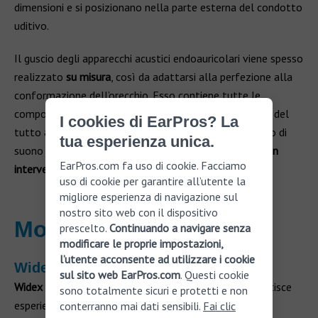
dimensioni e si posizionano nella parte esterna del condotto
uditivo.
Il guscio degli apparecchi acustici endoauricolari viene spesso
realizzato
su misura
, così da adattarsi alla perfezione alla
conformazione dell’orecchio. Esso contiene tutte le
componenti elettroniche principali e funziona in modo del
I cookies di EarPros? La
tutto
automatico
. Infatti, consente di sentire ogni tipo di
tua esperienza unica.
suono proveniente dall’ambiente esterno, senza
nessun
EarPros.com fa uso di cookie. Facciamo
intervento manuale
.
uso di cookie per garantire all’utente la
migliore esperienza di navigazione sul
nostro sito web con il dispositivo
Modelli Widex
prescelto.
Continuando a navigare senza
modificare le proprie impostazioni,
l’utente acconsente ad utilizzare i cookie
Widex Moment™
sul sito web EarPros.com
. Questi cookie
Widex Moment™
è un apparecchio acustico che garantisce
sono totalmente sicuri e protetti e non
esperienze sonore uniche nel loro genere. Tra le
conterranno mai dati sensibili.
Fai clic