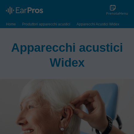
Prenota
Menu
Home
Produttori apparecchi acustici
Apparecchi Acustici Widex
Apparecchi acustici
Widex