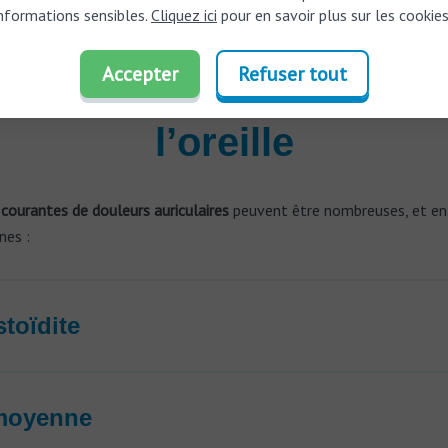
informations sensibles.
Cliquez ici
pour en savoir plus sur les cookies
Accepter
Refuser tout
ses courantes de doule
l’oreille
courantes de douleurs auriculaires
peuvent être nombreuses, et en 
nes :
toïdite
 moyenne