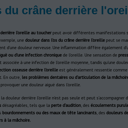
 du crâne derrière l'ore
derrière l'oreille au toucher
peut avoir différentes manifestations 
 exemple, une
douleur dans l'os du crâne derrière l'oreille
peut se man
nt d'une douleur nerveuse. Une inflammation diffère également d
guë ou d'une infection chronique
de l'oreille. Une sensation de
pres
 associée à une infection de l'oreille moyenne, tandis qu'une doule
ction osseuse derrière l'oreille
est généralement ressentie comme
. En outre,
les problèmes dentaires ou d'articulation de la mâchoir
rovoquer une douleur aiguë dans l'oreille.
 la douleur derrière l'oreille n'est pas seule et peut s'accompagner d
s
désagréables, tels que la
perte d'audition
, des
écoulements purul
es
bourdonnements ou des maux de tête lancinants
, des
douleurs de
s à la mâchoire.