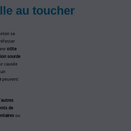
ille au toucher
selon sa
ifester
'une
otite
sion sourde
ur causée
 un
e
peuvent
'
autres
ents de
ntaires
ou