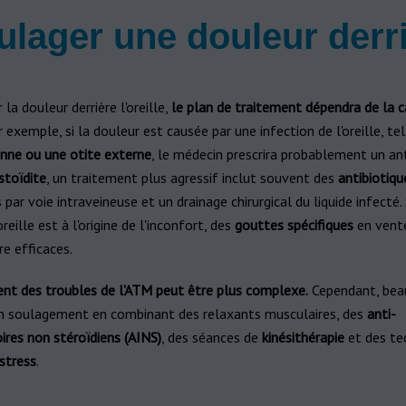
ager une douleur derrièr
 la douleur derrière l'oreille,
le plan de traitement dépendra de la 
r exemple, si la douleur est causée par une infection de l'oreille, te
nne ou une otite externe
, le médecin prescrira probablement un ant
toïdite
, un traitement plus agressif inclut souvent des
antibiotiqu
 par voie intraveineuse et un drainage chirurgical du liquide infecté. 
reille est à l'origine de l'inconfort, des
gouttes spécifiques
en vente
e efficaces.
ent des troubles de l'ATM peut être plus complexe.
Cependant, bea
n soulagement en combinant des relaxants musculaires, des
anti-
res non stéroïdiens (AINS)
, des séances de
kinésithérapie
et des te
stress
.