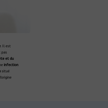
e
. Il est
t pas
ête et du
une
infection
n
situé
origine