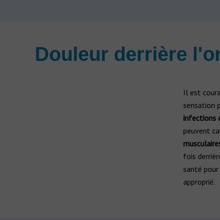
Douleur derrière l'o
Il est cour
sensation p
infections 
peuvent ca
musculaire
fois derriè
santé pour
approprié.