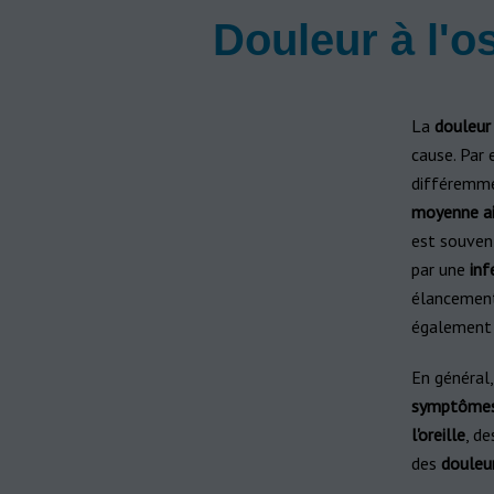
Douleur à l'os
La
douleur 
cause. Par
différemme
moyenne ai
est souvent
par une
infe
élancement
également p
En général,
symptôme
l'oreille
, d
des
douleur