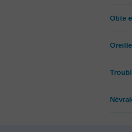
Otite 
Oreill
Troubl
Névral