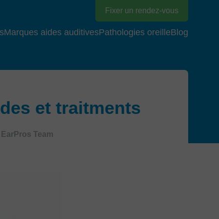
Fixer un rendez-vous
s
Marques aides auditives
Pathologies oreille
Blog
èdes et traitments
EarPros Team