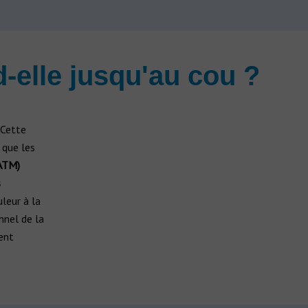
d-elle jusqu'au cou ?
Cette
 que les
(ATM)
s
leur à la
nnel de la
ent