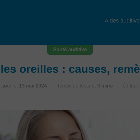
Aides auditive
Santé auditive
les oreilles : causes, rem
 jour le:
13 mai 2024
Temps de lecture:
3 mins
éditeur: