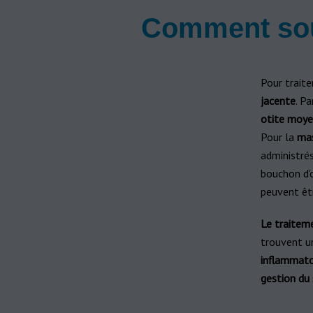
Comment soul
Pour traiter
jacente
. Pa
otite moye
Pour la
mas
administrés
bouchon d'o
peuvent êtr
Le traitem
trouvent u
inflammatoi
gestion du 