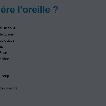
e l'oreille ?
cause sous-
lle qu'une
ibiotique.
es
Si un
 libre
ucoup
chniques de