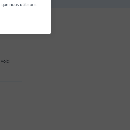
 que nous utilisons.
ur à
voici