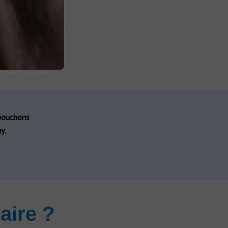
bouchons
ay
,
aire ?