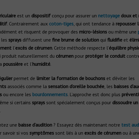
riculaire
est un
dispositif
conçu pour assurer un
nettoyage
doux et 
itif
. Contrairement aux
coton-tiges
, qui ont tendance à
repousser 
ndément et risquent de provoquer des
micro-lésions
ou même une
, les
sprays
diffusent une
fine brume de solution
qui
fluidifie
et
élim
ement
l’
excès de cérumen
. Cette méthode respecte l’
équilibre phys
ui produit naturellement du
cérumen
pour
protéger le conduit
contre
la
poussière
et l’
humidité
.
gulier
permet de
limiter la formation de bouchons
et d’éviter les
nts
associés comme la
sensation d’oreille bouchée
, les
baisses d’au
s
ou encore les
bourdonnements
. L’approche est donc plus
prévent
ême si certains
sprays
sont spécialement conçus pour
dissoudre un
.
ntez une
baisse d’audition
? Essayez dès maintenant notre
test audi
 savoir si vos
symptômes
sont liés à un
excès de cérumen
ou à un