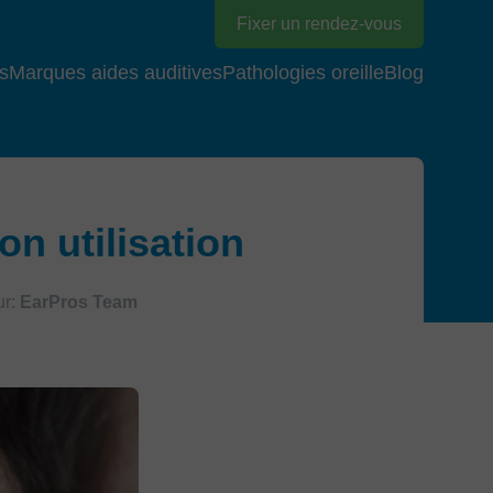
Fixer un rendez-vous
s
Marques aides auditives
Pathologies oreille
Blog
on utilisation
ur:
EarPros Team