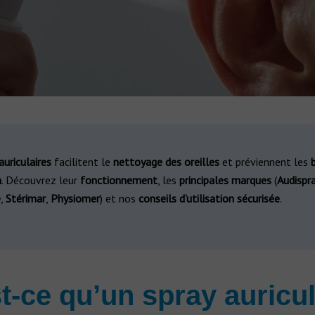
auriculaires
facilitent le
nettoyage des oreilles
et préviennent les
n
. Découvrez leur
fonctionnement
, les
principales marques
(
Audispr
e
,
Stérimar
,
Physiomer
) et nos
conseils d’utilisation sécurisée
.
t-ce qu’un spray auricul