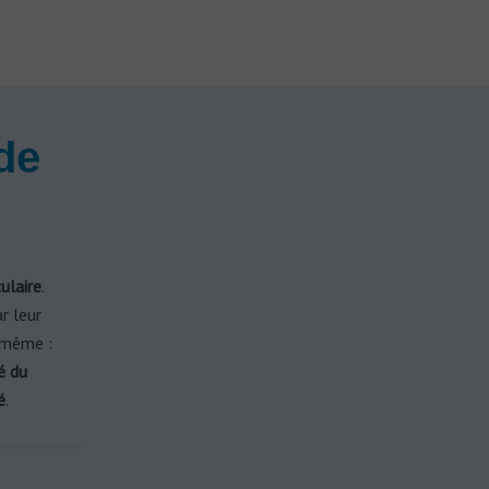
de
ulaire
.
ar leur
 même :
é du
é
.