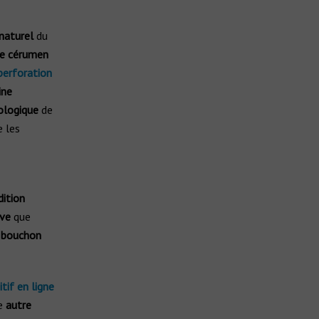
naturel
du
le cérumen
perforation
ine
iologique
de
 les
dition
ive
que
 bouchon
tif en ligne
e
autre