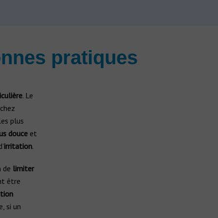
bonnes pratiques
culière
. Le
chez
les plus
lus douce
et
d’
irritation
.
in de
limiter
nt être
tion
, si un