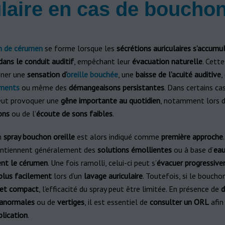
ulaire en cas de boucho
n de cérumen
se forme lorsque les
sécrétions auriculaires s’accumu
dans le conduit auditif
, empêchant leur
évacuation naturelle
. Cette
îner une
sensation d’
oreille bouchée
, une
baisse de l’acuité auditive
,
ments
ou même des
démangeaisons persistantes
. Dans certains cas
ut provoquer une
gêne importante au quotidien
, notamment lors 
ons
ou de l’
écoute de sons faibles
.
n
spray bouchon oreille
est alors indiqué comme
première approche
ontiennent généralement des
solutions émollientes
ou à base d’
eau
ent le cérumen
. Une fois ramolli, celui-ci peut s’
évacuer progressiv
 plus facilement
lors d’un
lavage auriculaire
. Toutefois, si le boucho
r et compact
, l’efficacité du spray peut être limitée. En présence de
d
 anormales
ou de
vertiges
, il est essentiel de
consulter un ORL
afin 
lication
.