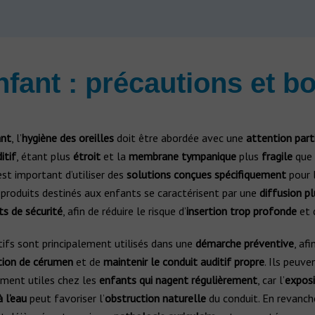
nfant : précautions et 
ant
, l’
hygiène des oreilles
doit être abordée avec une
attention parti
itif
, étant plus
étroit
et la
membrane tympanique
plus
fragile
que 
 est important d’utiliser des
solutions conçues spécifiquement
pour 
 produits destinés aux enfants se caractérisent par une
diffusion p
s de sécurité
, afin de réduire le risque d’
insertion trop profonde
et 
tifs sont principalement utilisés dans une
démarche préventive
, af
tion de cérumen
et de
maintenir le conduit auditif propre
. Ils peuve
ement utiles chez les
enfants qui nagent régulièrement
, car l’
exposi
 l’eau
peut favoriser l’
obstruction naturelle
du conduit. En revanche