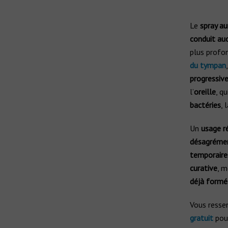
Le
spray au
conduit aud
plus profo
du tympan
progressiv
l’
oreille
, q
bactéries
, 
Un
usage ré
désagréme
temporaire
curative
, m
déjà formé
Vous resse
gratuit
pour