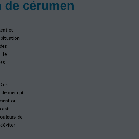
n de cérumen
lent
et
 situation
 des
, le
des
. Ces
 de mer
qui
ement
ou
n est
ouleurs
, de
d’éviter