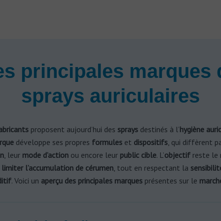
es principales marques 
sprays auriculaires
abricants
proposent aujourd’hui des
sprays
destinés à l’
hygiène auric
rque
développe ses propres
formules
et
dispositifs
, qui diffèrent p
n
, leur
mode d’action
ou encore leur
public cible
. L’
objectif
reste le
u
limiter l’accumulation de cérumen
, tout en respectant la
sensibilit
itif
. Voici un
aperçu des principales marques
présentes sur le
march