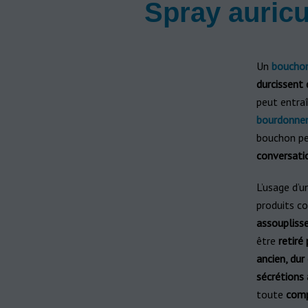
Spray auric
Un
boucho
durcissent 
peut entra
bourdonne
bouchon pe
conversati
L’usage d’u
produits c
assoupliss
être
retiré
ancien, du
sécrétions
toute
comp