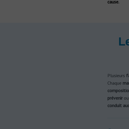
cause.
L
Plusieurs
f
Chaque
ma
compositio
prévenir
o
conduit aud