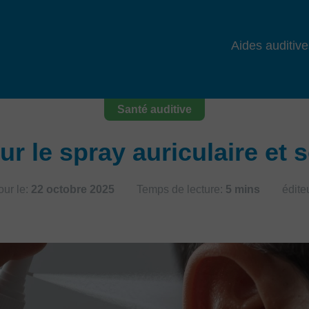
Aides auditive
Santé auditive
ur le spray auriculaire et s
ur le:
22 octobre 2025
Temps de lecture:
5 mins
édite