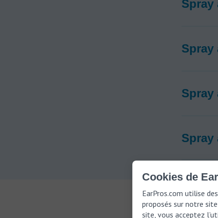
Spray 
Spray 
Spray 
Spray 
Cookies de Ear
EarPros.com utilise des
proposés sur notre site 
site, vous acceptez l’u