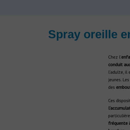
Spray oreille e
Chez l’
enf
conduit aud
l’adulte, il
jeunes. Les
des
embout
Ces disposi
l’accumula
particulièr
fréquente à