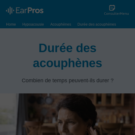
Consulter
Menu
Home
Hypoacousie
Acouphènes
Durée des acouphènes
Durée des
acouphènes
Combien de temps peuvent-ils durer ?