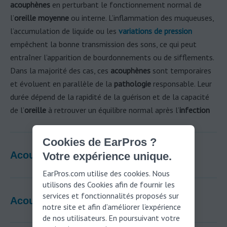
acouphènes
en perturbant le fonctionnement normal de
l’
oreille moyenne
ou interne. L’inflammation des muqueuses,
l’accumulation de liquide ou les
variations de pression
empêchent la bonne transmission des sons, ce qui peut
entraîner l’apparition de bourdonnements ou de sifflements.
Dans la majorité des cas, ces
acouphènes
sont temporaires
et évoluent en parallèle de la
pathologie
responsable. Leur
durée dépend de la rapidité de la guérison et de la capacité
de l’
oreille
à retrouver un équilibre normal après l’
infection
Cookies de EarPros ?
Acouphènes et rhume
Votre expérience unique.
EarPros.com utilise des cookies. Nous
utilisons des Cookies afin de fournir les
services et fonctionnalités proposés sur
Acouphènes après une otite
notre site et afin d’améliorer l’expérience
de nos utilisateurs. En poursuivant votre