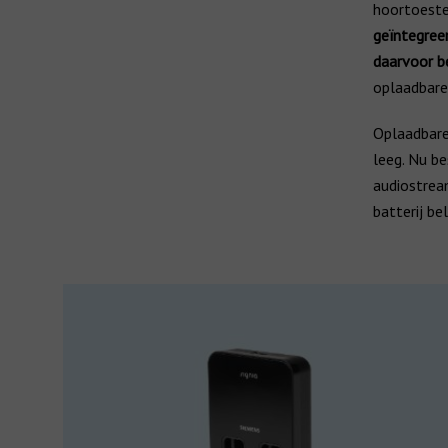
hoortoestel
Over ons
geïntegreer
daarvoor b
oplaadbare
Oplaadbare 
leeg. Nu b
audiostrea
batterij be