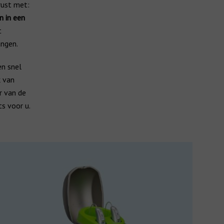
rust met:
n in een
t
angen.
en snel
k van
r van de
ts voor u.