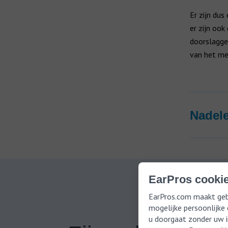
Er zijn du
er zijn ook
doorslaggev
van het me
Nadele
EarPros cookie
EarPros.com maakt gebr
mogelijke persoonlijke
u doorgaat zonder uw i