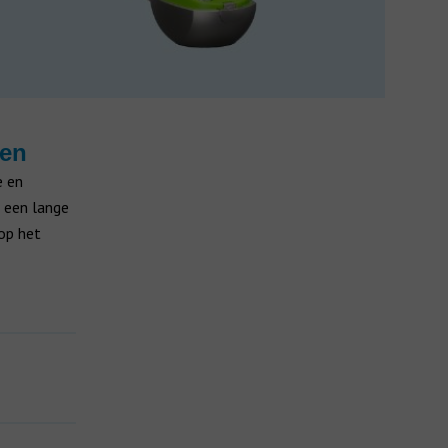
len
e en
 een lange
 op het