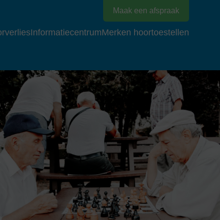
Maak een afspraak
rverlies
Informatiecentrum
Merken hoortoestellen