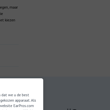
wegen, maar
ie
het kiezen
 dat we u de best
 gekozen apparaat. Als
e website EarPros.com