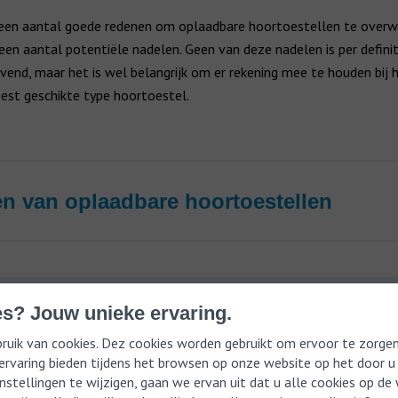
s een aantal goede redenen om oplaadbare hoortoestellen te over
 een aantal potentiële nadelen. Geen van deze nadelen is per definit
end, maar het is wel belangrijk om er rekening mee te houden bij 
est geschikte type hoortoestel.
n van oplaadbare hoortoestellen
s? Jouw unieke ervaring.
uik van cookies. Dez cookies worden gebruikt om ervoor te zorgen
 ervaring bieden tijdens het browsen op onze website op het door u
nstellingen te wijzigen, gaan we ervan uit dat u alle cookies op d