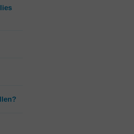
lies
llen?