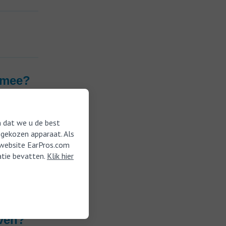
l mee?
 dat we u de best
 mij?
 gekozen apparaat. Als
e website EarPros.com
matie bevatten.
Klik hier
even?