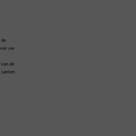
 de
over uw
 van de
, samen