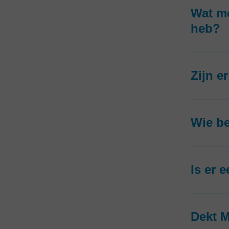
Wat mo
Over ons
heb?
Zijn e
Wie be
Is er 
Dekt M