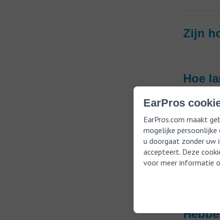
Zijn h
Hoe la
EarPros cookie
EarPros.com maakt gebr
Hoe we
mogelijke persoonlijke
u doorgaat zonder uw i
accepteert. Deze cookie
voor meer informatie o
Wie he
Hebben