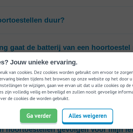
oortoestellen duur?
ng gaat de batterij van een hoortoeste
s? Jouw unieke ervaring.
uik van cookies. Dez cookies worden gebruikt om ervoor te zorgen
et ik welk hoortoestel geschikt is voor
 ervaring bieden tijdens het browsen op onze website op het door u
nstellingen te wijzigen, gaan we ervan uit dat u alle cookies op d
s zijn volledig veilig en beveiligd en zullen nooit gevoelige infor
ver de cookies die worden gebruikt.
eft hoortoestellen nodig?
Ga verder
Alles weigeren
 hoortoestellen gevolgen voor mijn l