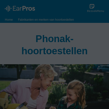
Bezoek
Menu
Home
Fabrikanten en merken van hoortoestellen
Evaluatie van Phonak-hoortoestellen
Phonak-
hoortoestellen