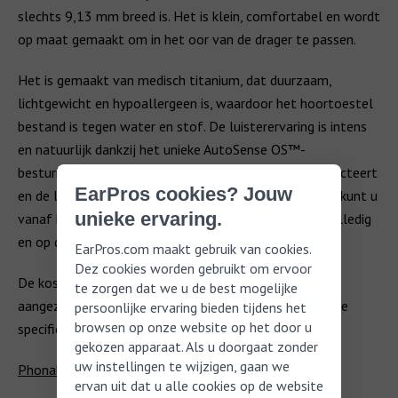
slechts 9,13 mm breed is. Het is klein, comfortabel en wordt
op maat gemaakt om in het oor van de drager te passen.
Het is gemaakt van medisch titanium, dat duurzaam,
lichtgewicht en hypoallergeen is, waardoor het hoortoestel
bestand is tegen water en stof. De luisterervaring is intens
en natuurlijk dankzij het unieke AutoSense OS™-
besturingssysteem dat de situatie rond de drager detecteert
EarPros cookies? Jouw
en de luisterervaring automatisch aanpast. Bovendien kunt u
unieke ervaring.
vanaf het eerste gebruik aanzienlijk beter horen en volledig
en op discrete wijze genieten van geluiden.
EarPros.com maakt gebruik van cookies.
Dez cookies worden gebruikt om ervoor
De kosten van dit hoortoestel zijn zeer uiteenlopend,
te zorgen dat we u de best mogelijke
aangezien het op maat wordt gemaakt, op basis van de
persoonlijke ervaring bieden tijdens het
browsen op onze website op het door u
specifieke behoeften van elk individu.
gekozen apparaat. Als u doorgaat zonder
uw instellingen te wijzigen, gaan we
Phonak Virto in één oogopslag
ervan uit dat u alle cookies op de website