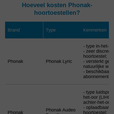
Hoeveel kosten Phonak-
hoortoestellen?
Brand
Type
Kenmerken
- type in-het-o
- zeer discreet
hoortoestel;
Phonak
Phonak Lyric
- versterkt gel
natuurlijke wij
- beschikbaar i
abonnementsf
- type luidsprek
het-oor (LIHO)
achter-het-oor
- oplaadbaar
Phonak Audeo
Phonak
hoortoestel;