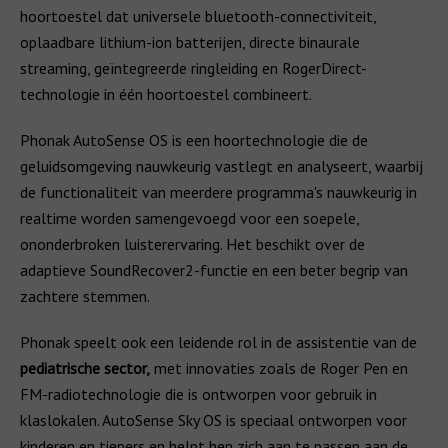
hoortoestel dat universele bluetooth-connectiviteit,
oplaadbare lithium-ion batterijen, directe binaurale
streaming, geïntegreerde ringleiding en RogerDirect-
technologie in één hoortoestel combineert.
Phonak AutoSense OS is een hoortechnologie die de
geluidsomgeving nauwkeurig vastlegt en analyseert, waarbij
de functionaliteit van meerdere programma's nauwkeurig in
realtime worden samengevoegd voor een soepele,
ononderbroken luisterervaring. Het beschikt over de
adaptieve SoundRecover2-functie en een beter begrip van
zachtere stemmen.
Phonak speelt ook een leidende rol in de assistentie van de
pediatrische sector,
met innovaties zoals de Roger Pen en
FM-radiotechnologie die is ontworpen voor gebruik in
klaslokalen. AutoSense Sky OS is speciaal ontworpen voor
kinderen en tieners en helpt hen zich aan te passen aan de