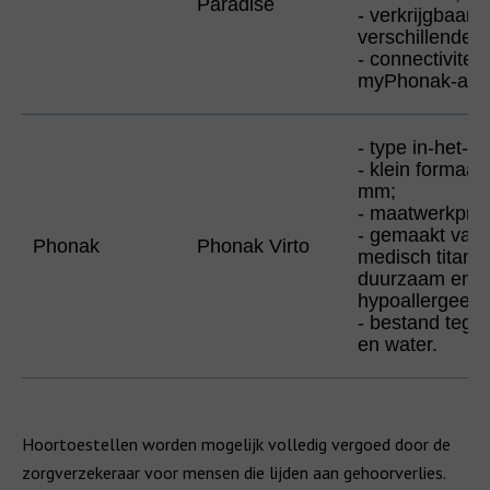
Paradise
- verkrijgbaar i
verschillende 
- connectivitei
myPhonak-appl
- type in-het-o
- klein formaat
mm;
- maatwerkprod
- gemaakt van
Phonak
Phonak Virto
medisch titani
duurzaam en
hypoallergeen;
- bestand tegen
en water.
Hoortoestellen worden mogelijk volledig vergoed door de
zorgverzekeraar voor mensen die lijden aan gehoorverlies.