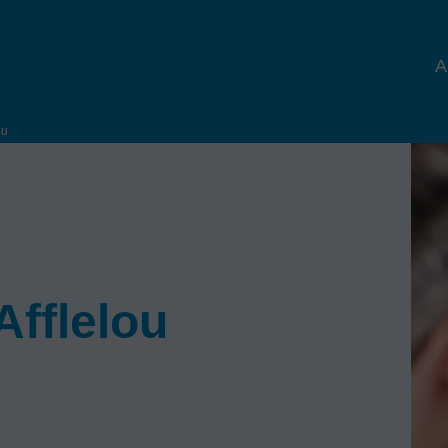
A
ou
Afflelou