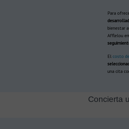
Para ofrec
desarrolla
bienestar 
Afflelou e
seguimient
El
costo de
selecciona
una cita co
Concierta u