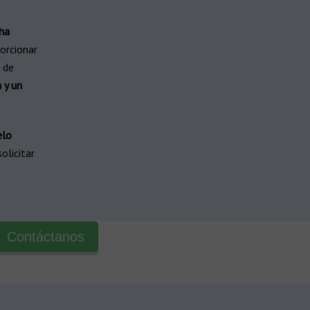
 ha
orcionar
 de
 y un
elo
olicitar
Contáctanos