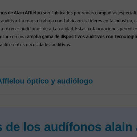
os de Alain Afflelou
son fabricados por varias compañías especiali
auditiva. La marca trabaja con fabricantes líderes en la industria,
ara ofrecer audífonos de alta calidad. Estas colaboraciones permiten
ontar con una
amplia gama de dispositivos auditivos con tecnologí
 diferentes necesidades auditivas.
Afflelou óptico y audiólogo
 de los audífonos alain 