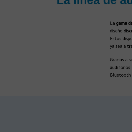
La línea de a
La
gama de
diseño disc
Estos disp
ya sea a tr
Gracias a 
audífonos 
Bluetooth y