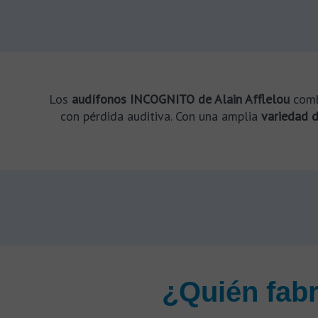
Acúfenos, estrés y ansiedad
Granos en la oreja
Audífonos Starkey
Acúfenos en el embarazo
Bultos dietras de la oreja
Subvenciones para audífonos
Audífonos Bernafon
Oreja de coliflor
Enfermedades oído
Tipos de audífonos
Sangre en el oído
Zumbido en el oído
Audífonos Gaes
Los
audífonos INCOGNITO
de Alain Afflelou
com
Audífonos ITE
con pérdida auditiva. Con una amplia
variedad 
Vértigo Periférico
En el oído
Audífonos Philips
Vértigo Postural
Audífonos ITC
Exóstosis auditiva
En el canal
Audífonos ReSound
Síndrome de Ménière en niños
Audífonos BTE
Otosclerosis
Audífonos Beltone
Retroauriculares
Tapón de cera en el oído
Audífonos invisibles
Síndrome de Ménière
Audífonos Rexton
Pequeño
¿Quién fabr
Infección de oído
Marcas de audífonos
Otitis media
Reparación de audífonos