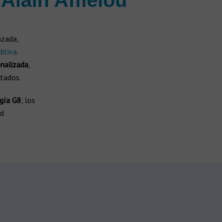
Alain Afflelou
zada,
ditiva
.
onalizada
,
ctados.
ogía G8
, los
ad