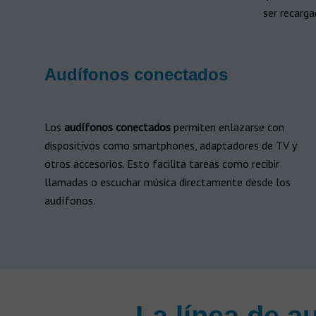
ser recarga
Audífonos conectados
Los
audífonos conectados
permiten enlazarse con
dispositivos como smartphones, adaptadores de TV y
otros accesorios. Esto facilita tareas como recibir
llamadas o escuchar música directamente desde los
audífonos.