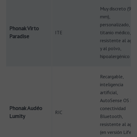
Muy discreto (9,1
mm),
personalizado,
Phonak Virto
ITE
titanio médico,
Paradise
resistente al agua
y al polvo,
hipoalergénico
Recargable,
inteligencia
artificial,
AutoSense OS 5.0
Phonak Audéo
conectividad
RIC
Lumity
Bluetooth,
resistente al agua
(en versión Life),