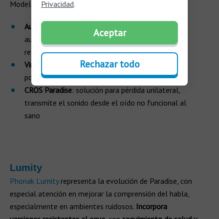
Modelos destacados:
Privacidad
.
Audéo Paradise
: estilo RIC/BTE, para pérdidas
Aceptar
auditivas de leves a profundas, con batería
recargable y Bluetooth
Rechazar todo
Virto Paradise
: audífono ITE a medida, discreto y
potente
CROS Paradise
: solución para pérdida unilateral,
transmite el sonido desde el oído no funcional al
sano
Lumity
Phonak Lumity
representa la evolución de Paradise, con
especial atención en mejorar la comprensión del habla,
especialmente en ambientes ruidosos.
Incorpora