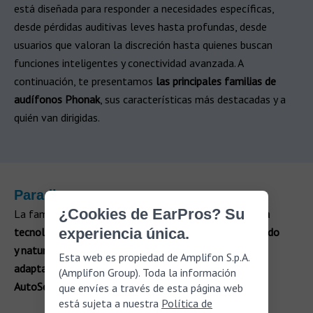
está diseñada para responder a necesidades específicas,
desde pérdidas auditivas leves hasta profundas, desde
usuarios que valoran la discreción hasta quienes buscan
funciones inteligentes y conectividad avanzada. A
continuación, te presentamos
las principales familias de
audífonos Phonak
, sus características más destacadas y a
quién van dirigidas.
Paradise
¿Cookies de EarPros? Su
La familia
Phonak Paradise
se basa en una
plataforma
tecnológica innovadora que proporciona un sonido nítido
experiencia única.
y natural
, conectividad
Bluetooth
multipunto y
Esta web es propiedad de Amplifon S.p.A.
adaptación automática al entorno gracias al sistema
(Amplifon Group). Toda la información
AutoSense OS™
.
que envíes a través de esta página web
está sujeta a nuestra
Política de