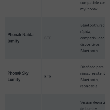
compatible con
myPhonak
Bluetooth, recarg
rápida,
Phonak Naída
BTE
compatibilidad co
lumity
dispositivos
Bluetooth
Diseñado para
Phonak Sky
niños, resistente,
BTE
Lumity
Bluetooth,
recargable
Versión deportiva
de Lumity,