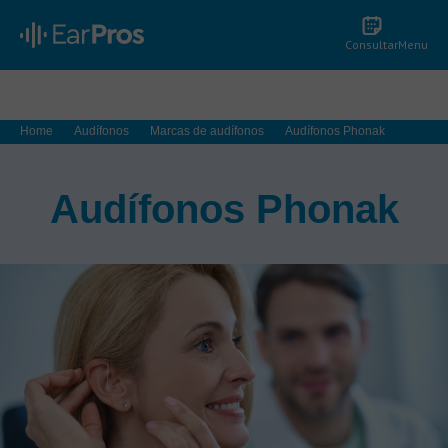
Consultar
Menu
Home
Audífonos
Marcas de audífonos
Audífonos Phonak
Audífonos Phonak