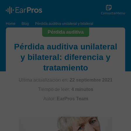
Consultar
Menu
Home
Blog
Pérdida auditiva unilateral y bilateral
Pérdida auditiva
Pérdida auditiva unilateral
y bilateral: diferencia y
tratamiento
Ultima actualización en:
22 septiembre 2021
Tiempo de leer:
4 minutos
Autor:
EarPros Team