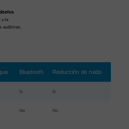
diseños
 y la
 auditivas,
gua
Bluetooth
Reducción de ruido
Si
Si
No
No