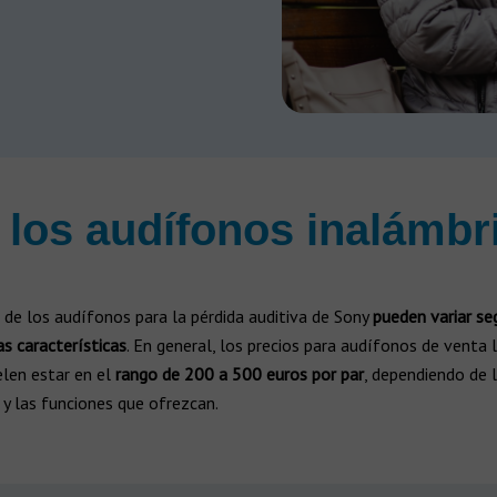
 los audífonos inalámb
 de los audífonos para la pérdida auditiva de Sony
pueden variar se
s características
. En general, los precios para audífonos de venta l
elen estar en el
rango de 200 a 500 euros por par
, dependiendo de 
y las funciones que ofrezcan.