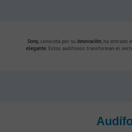
Acúfenos, estrés y ansiedad
Granos en la oreja
Audífonos Starkey
Acúfenos en el embarazo
Bultos dietras de la oreja
Subvenciones para audífonos
Audífonos Bernafon
Oreja de coliflor
Enfermedades oído
Tipos de audífonos
Sangre en el oído
Zumbido en el oído
Audífonos Gaes
Sony
, conocida por su
innovación
, ha entrado 
Audífonos ITE
elegante
. Estos audífonos transforman el sect
Vértigo Periférico
En el oído
Audífonos Philips
Vértigo Postural
Audífonos ITC
Exóstosis auditiva
En el canal
Audífonos ReSound
Síndrome de Ménière en niños
Audífonos BTE
Otosclerosis
Audífonos Beltone
Retroauriculares
Tapón de cera en el oído
Audífonos invisibles
Síndrome de Ménière
Audífonos Rexton
Pequeño
Audífo
Infección de oído
Marcas de audífonos
Otitis media
Reparación de audífonos