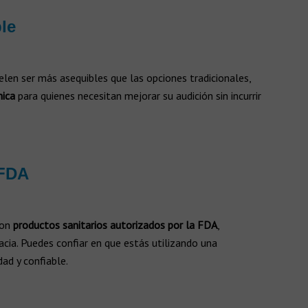
le
len ser más asequibles que las opciones tradicionales,
ica
para quienes necesitan mejorar su audición sin incurrir
 FDA
son
productos sanitarios autorizados por la FDA
,
acia. Puedes confiar en que estás utilizando una
dad y confiable.