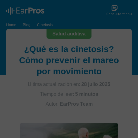
Consultar
Menu
Home
Blog
Cinetosis
Salud auditiva
¿Qué es la cinetosis?
Cómo prevenir el mareo
por movimiento
Ultima actualización en:
28 julio 2025
Tiempo de leer:
5 minutos
Autor:
EarPros Team