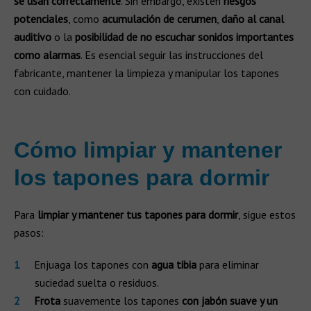
se usan correctamente
. Sin embargo, existen
riesgos
potenciales
, como
acumulación de cerumen
,
daño al canal
auditivo
o la
posibilidad de no escuchar sonidos importantes
como alarmas
. Es esencial seguir las instrucciones del
fabricante, mantener la limpieza y manipular los tapones
con cuidado.
Cómo limpiar y mantener
los tapones para dormir
Para
limpiar y mantener tus tapones para dormir
, sigue estos
pasos:
Enjuaga los tapones con
agua tibia
para eliminar
suciedad suelta o residuos.
Frota
suavemente los tapones
con jabón suave y un