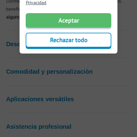
Dormir con tapones en los oídos puede ofrecer diversos
Privacidad
.
beneficios para la salud y el bienestar. A continuación,
algunos de estos beneficios
:
Aceptar
Rechazar todo
Descanso sin ruidos y ronquidos
Comodidad y personalización
Aplicaciones versátiles
Asistencia profesional