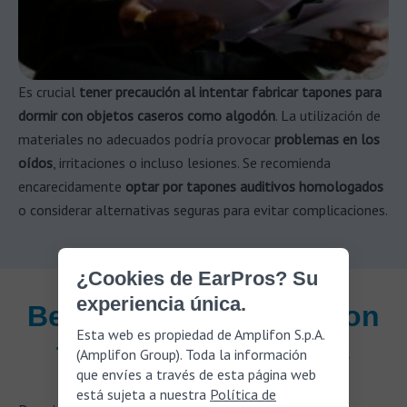
Es crucial
tener precaución al intentar fabricar tapones para
dormir con objetos caseros como algodón
. La utilización de
materiales no adecuados podría provocar
problemas en los
oídos
, irritaciones o incluso lesiones. Se recomienda
encarecidamente
optar por tapones auditivos homologados
o considerar alternativas seguras para evitar complicaciones.
¿Cookies de EarPros? Su
experiencia única.
Beneficios de dormir con
Esta web es propiedad de Amplifon S.p.A.
tapones en los oídos
(Amplifon Group). Toda la información
que envíes a través de esta página web
está sujeta a nuestra
Política de