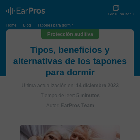
Consultar
Menu
Home
Blog
Tapones para dormir
Protección auditiva
Tipos, beneficios y
alternativas de los tapones
para dormir
Ultima actualización en:
14 diciembre 2023
Tiempo de leer:
5 minutos
Autor:
EarPros Team