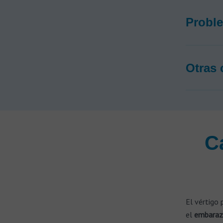
Proble
Otras 
C
El vértigo 
el
embara