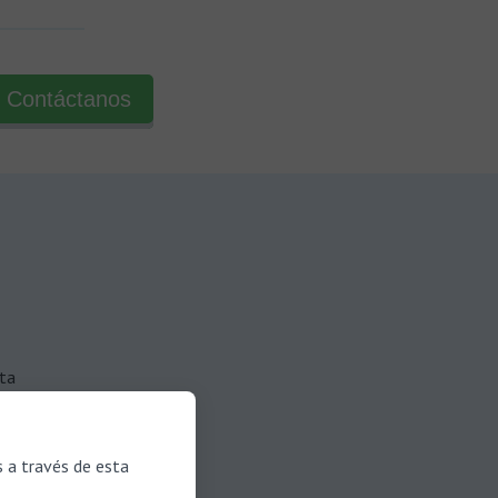
Contáctanos
ta
quilibrio
,
s a través de esta