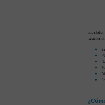
Los
síntom
característ
Se
Pé
Ná
Su
Di
Se
¿Cómo 