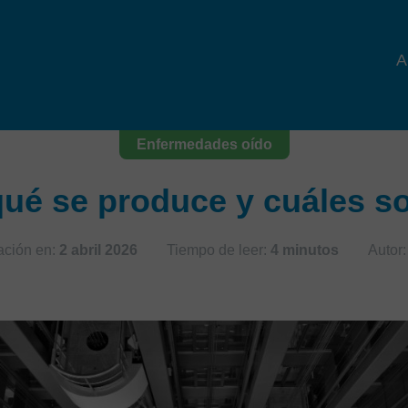
A
Enfermedades oído
 qué se produce y cuáles s
ación en:
2 abril 2026
Tiempo de leer:
4 minutos
Autor: