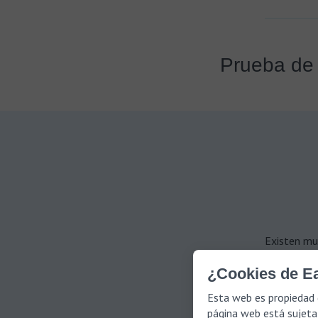
Prueba de 
Existen mu
trastornos
¿Cookies de Ea
En general,
Esta web es propiedad 
que incluye
página web está sujeta