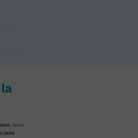
la
lares
, como
a causa