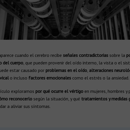
aparece cuando el cerebro recibe
señales contradictorias
sobre la
po
 del cuerpo
, que pueden provenir del oído interno, la vista o el si
Puede estar causado por
problemas en el oído
,
alteraciones neuroló
vical
o incluso
factores emocionales
como el estrés o la ansiedad.
tículo exploramos
por qué ocurre el vértigo
en mujeres, hombres y 
ómo reconocerlo
según la situación, y qué
tratamientos y medidas 
ar a aliviar sus síntomas.