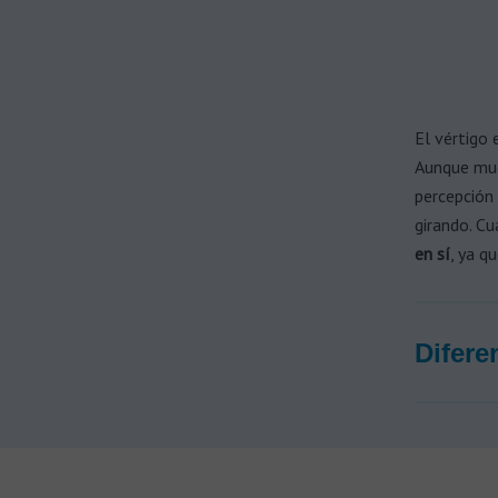
Todas las marcas de audífonos
Fabricantes
Tecnología de audífonos
Audífonos recargables
Carga lista
El vértigo 
Aunque muc
Audífonos inalámbricos
percepción 
Sin cable
girando. C
en sí
, ya q
Prótesis auditivas
Implante Osteointegrado Baha
Implante Coclear
Difere