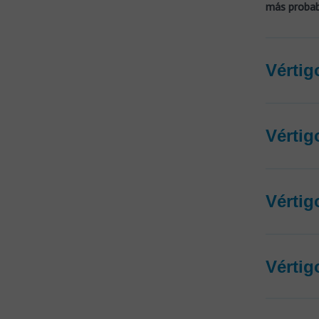
más proba
Vértig
Vértig
Vértig
Vértig