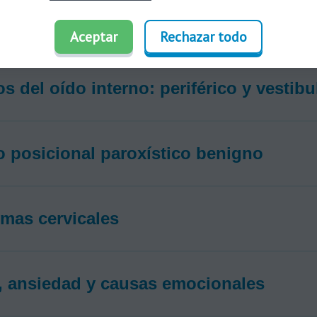
ión, analizamos las más frecuentes en detalle.
Aceptar
Rechazar todo
os del oído interno: periférico y vestibu
o posicional paroxístico benigno
mas cervicales
, ansiedad y causas emocionales