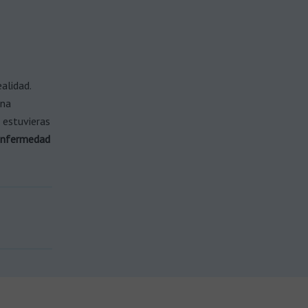
alidad.
una
 estuvieras
enfermedad