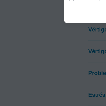
A continuac
Vértig
Vértig
Proble
Estrés