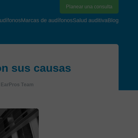
Planear una consulta
udífonos
Marcas de audífonos
Salud auditiva
Blog
on sus causas
EarPros Team