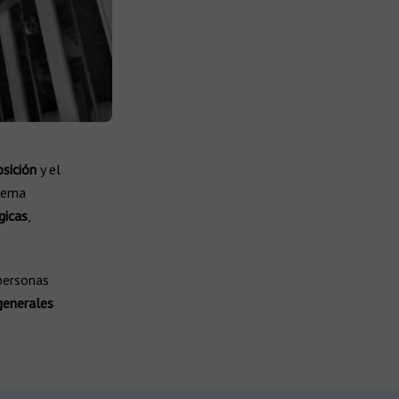
sición
y el
stema
gicas
,
personas
generales