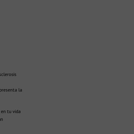
clerosis
presenta la
 en tu vida
un