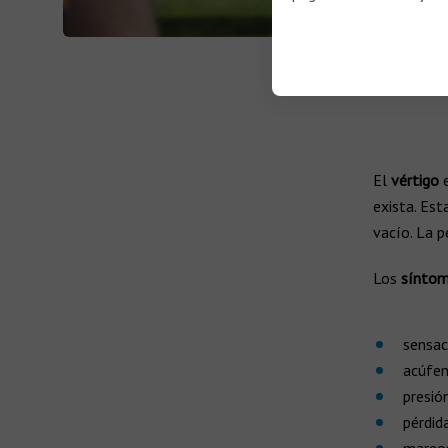
El
vértigo
exista. Es
vacío. La p
Los
síntom
sensac
acúfe
presió
pérdid