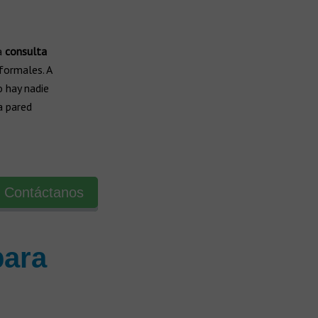
a
consulta
formales. A
o hay nadie
a pared
Contáctanos
para