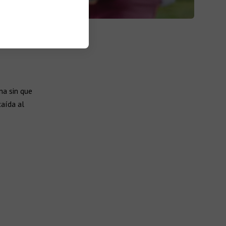
a sin que
aída al