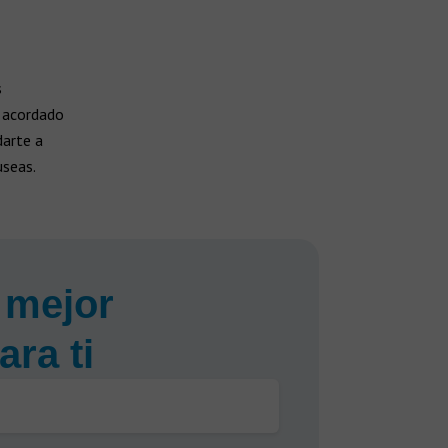
s
s acordado
arte a
useas.
 mejor
ara ti