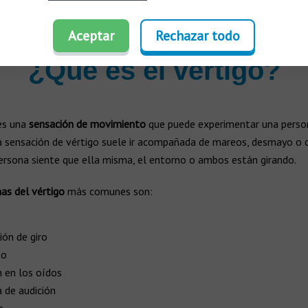
Aceptar
Rechazar todo
¿Qué es el vértigo?
es una
sensación de movimiento
que puede experimentar una person
ta sensación de vértigo suele ir acompañada de mareos, desmayo o c
ersona siente que ella misma, el entorno o ambos están girando.
as del vértigo
más comunes son:
ión de giro
no
n en los oídos
a de audición