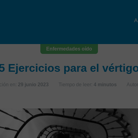
A
Enfermedades oído
5 Ejercicios para el vértig
ción en:
29 junio 2023
Tiempo de leer:
4 minutos
Autor