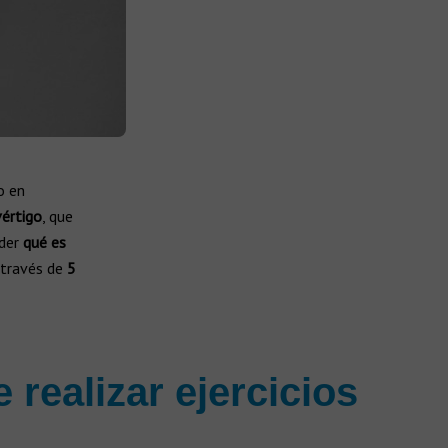
o en
vértigo
, que
nder
qué es
 través de
5
 realizar ejercicios