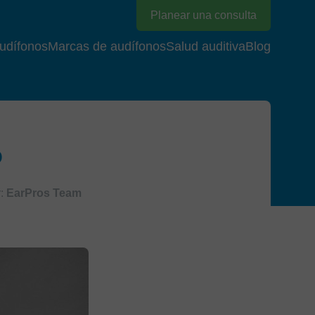
Planear una consulta
udífonos
Marcas de audífonos
Salud auditiva
Blog
o
:
EarPros Team