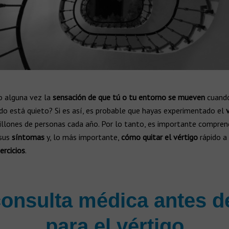
o alguna vez la
sensación de que tú o tu entorno se mueven
cuand
do está quieto? Si es así, es probable que hayas experimentado el
illones de personas cada año. Por lo tanto, es importante compre
 sus
síntomas
y, lo más importante,
cómo quitar el vértigo
rápido a
ercicios
.
onsulta médica antes de
para el vértigo