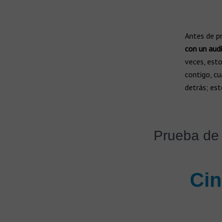
Todas las marcas de audífonos
Fabricantes
Tecnología de audífonos
Antes de pr
Audífonos recargables
con un aud
Carga lista
veces, esto
contigo, cu
Audífonos inalámbricos
detrás; esto
Sin cable
Prótesis auditivas
Prueba de 
Implante Osteointegrado Baha
Implante Coclear
Cin