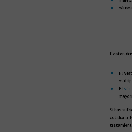
mareo
náuse
Existen
dos
El
vér
múltip
El
vért
mayorí
Si has sufr
cotidiana. 
tratamiento