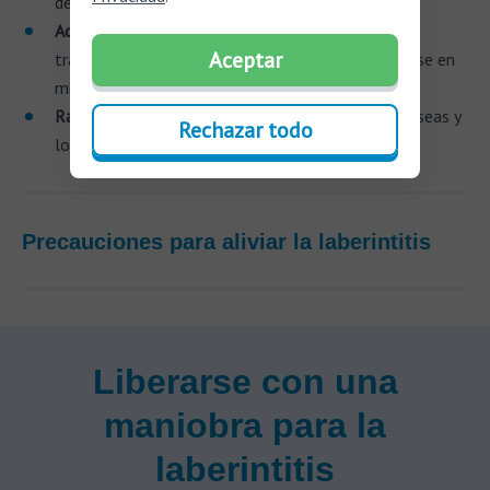
de infusión.
Aceite esencial de lavanda
: tiene un efecto
Aceptar
tranquilizante sobre el organismo y puede utilizarse en
microcápsulas o cremas para aliviar los síntomas.
Raíz de jengibre
: excelente para combatir las náuseas y
Rechazar todo
los mareos, síntomas comunes de la laberintitis.
Precauciones para aliviar la laberintitis
Liberarse con una
maniobra para la
laberintitis