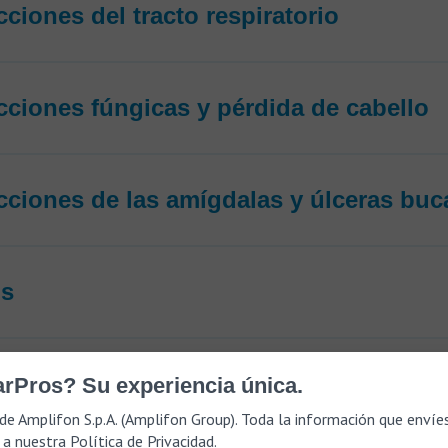
ecciones del tracto respiratorio
ecciones fúngicas y pérdida de cabello
ecciones de las amígdalas y úlceras buc
is
onucleosis infecciosa
rPros? Su experiencia única.
de Amplifon S.p.A. (Amplifon Group). Toda la información que envíe
 a nuestra
Política de Privacidad
.