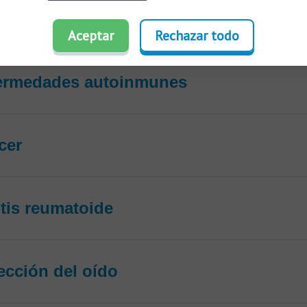
idas en el cuello
Aceptar
Rechazar todo
fermedades autoinmunes
cer
ritis reumatoide
fección del oído