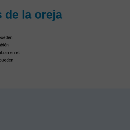
 de la oreja
pueden
mbién
ntran en el
 pueden