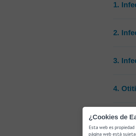
1. Inf
2. Inf
3. Inf
4. Otit
5. Mon
¿Cookies de Ea
Esta web es propiedad 
página web está sujeta