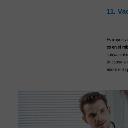
11. Va
Es importa
es en sí m
subyacentes
la causa su
abordar el