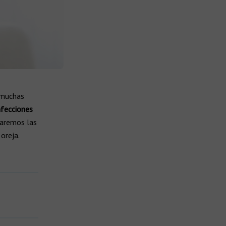
 muchas
nfecciones
raremos las
oreja.