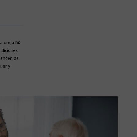
la oreja
no
ndiciones
ependen de
uar y