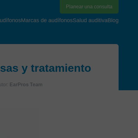
Planear una consulta
udífonos
Marcas de audífonos
Salud auditiva
Blog
usas y tratamiento
tor:
EarPros Team