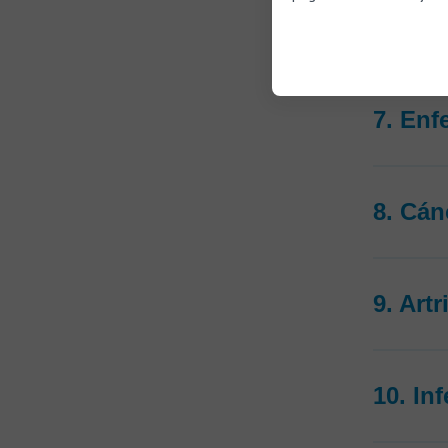
6. Her
7. En
8. Cán
9. Art
10. In