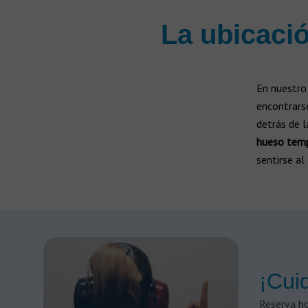
Todas las marcas de audífonos
La ubicació
Fabricantes
Tecnología de audífonos
Audífonos recargables
Carga lista
En nuestro
encontrarse
Audífonos inalámbricos
detrás de l
Sin cable
hueso tem
sentirse al
Prótesis auditivas
Implante Osteointegrado Baha
Implante Coclear
¡Cuid
Reserva ho