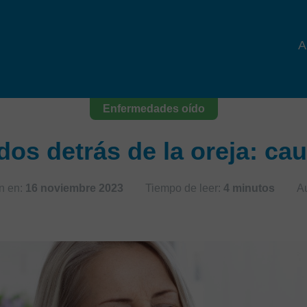
A
Enfermedades oído
os detrás de la oreja: ca
n en:
16 noviembre 2023
Tiempo de leer:
4 minutos
Au