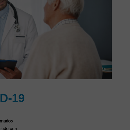
ID-19
lamados
enudo una