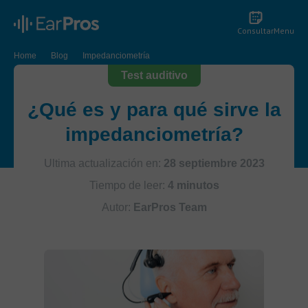
Consultar
Menu
Home
Blog
Impedanciometría
Test auditivo
¿Qué es y para qué sirve la
impedanciometría?
Ultima actualización en:
28 septiembre 2023
Tiempo de leer:
4 minutos
Autor:
EarPros Team