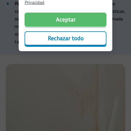
Privacidad
.
Paul Stanley
: El guitarrista de Kiss, Paul Stanley, se
sometió a una otoplastia no solo por razones estéticas,
sino para corregir una malformación congénita llamada
Aceptar
microtia, que afectaba el desarrollo de una de sus
orejas. La cirugía le permitió mejorar la forma y el
Rechazar todo
tamaño de su oreja