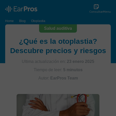
Consultar
Menu
Home
Blog
Otoplastia
Salud auditiva
¿Qué es la otoplastia?
Descubre precios y riesgos
Ultima actualización en:
23 enero 2025
Tiempo de leer:
5 minutos
Autor:
EarPros Team