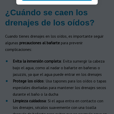
¿Cuándo se caen los
drenajes de los oídos?
Cuando tienes drenajes en los oídos, es importante seguir
algunas
precauciones al bañarte
para prevenir
complicaciones:
Evita la inmersión completa
: Evita sumergir la cabeza
bajo el agua, como al nadar o bañarte en bañeras o
jacuzzis, ya que el agua puede entrar en los drenajes
Protege los oídos
: Usa tapones para los oídos o tapas
especiales diseñadas para mantener los drenajes secos
durante el baño o la ducha
Limpieza cuidadosa
: Si el agua entra en contacto con
los drenajes, sécalos suavemente con una toalla