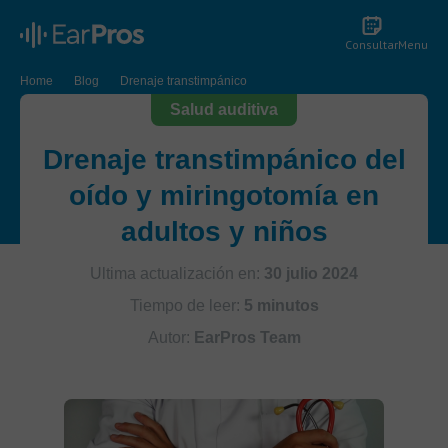
Consultar
Menu
Home
Blog
Drenaje transtimpánico
Salud auditiva
Drenaje transtimpánico del
oído y miringotomía en
adultos y niños
Ultima actualización en:
30 julio 2024
Tiempo de leer:
5 minutos
Autor:
EarPros Team