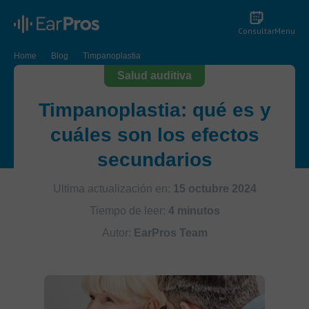
Consultar
Menu
Home
Blog
Timpanoplastia
Salud auditiva
Timpanoplastia: qué es y
cuáles son los efectos
secundarios
Ultima actualización en:
15 octubre 2024
Tiempo de leer:
4 minutos
Autor:
EarPros Team