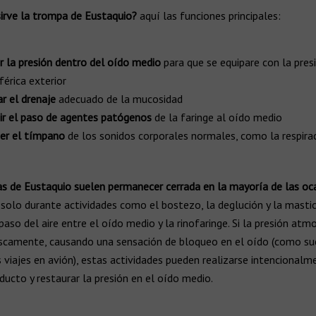
sirve la trompa de Eustaquio?
aquí las funciones principales:
r la presión dentro del oído medio
para que se equipare con la pres
érica exterior
ar el drenaje
adecuado de la mucosidad
ir el paso de agentes patógenos
de la faringe al oído medio
er el tímpano
de los sonidos corporales normales, como la respirac
s de Eustaquio suelen permanecer cerrada en la mayoría de las oc
solo durante actividades como el bostezo, la deglución y la mastic
 paso del aire entre el oído medio y la rinofaringe. Si la presión atm
scamente, causando una sensación de bloqueo en el oído (como su
 viajes en avión), estas actividades pueden realizarse intencionalm
nducto y restaurar la presión en el oído medio.