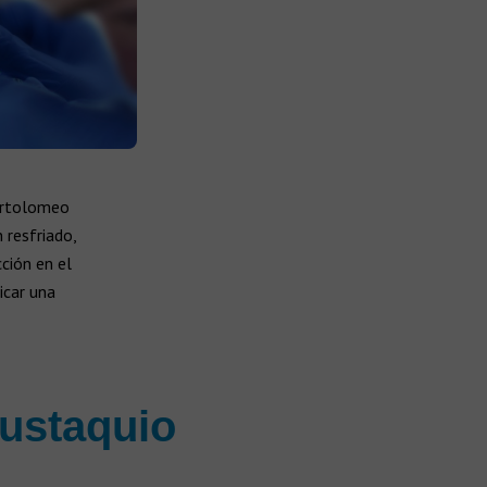
Bartolomeo
 resfriado,
ción en el
icar una
Eustaquio