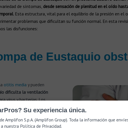
 variedad de síntomas,
desde sensación de plenitud en el oído hast
emporal
. Esta estructura, vital para el equilibrio de la presión en el
imentar problemas que dificultan su función normal. En esta revisi
os las disfunciones:
rompa de Eustaquio obst
la
otitis media
y pueden
o dificulta la ventilación
ra virus y bacterias. Los
rPros? Su experiencia única.
de Amplifon S.p.A. (Amplifon Group). Toda la información que envíe
 a nuestra
Política de Privacidad
.