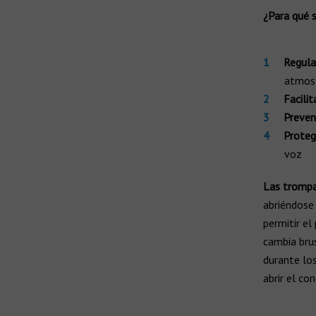
Todas las marcas de audífonos
¿Para qué 
Fabricantes
Tecnología de audífonos
Audífonos recargables
Regula
atmosf
Carga lista
Facilit
Audífonos inalámbricos
Preven
Sin cable
Proteg
voz
Prótesis auditivas
Las trompa
Implante Osteointegrado Baha
abriéndose 
Implante Coclear
permitir el
cambia bru
durante los
abrir el co