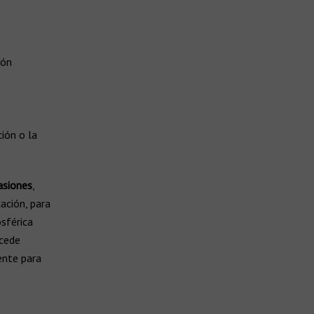
ión
ión o la
asiones
,
ación, para
osférica
cede
ente para