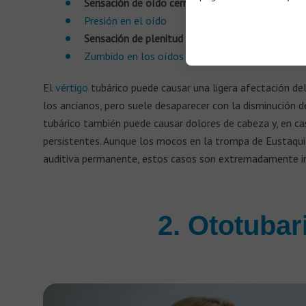
Sensación de oído cerrado
Presión en el oído
Sensación de plenitud
Zumbido en los oídos
El
vértigo
tubárico puede causar una ligera afectación del
los ancianos, pero suele desaparecer con la disminución de
tubárico también puede causar dolores de cabeza y, en ca
persistentes. Aunque los mocos en la trompa de Eustaqui
auditiva permanente, estos casos son extremadamente i
2. Ototubar