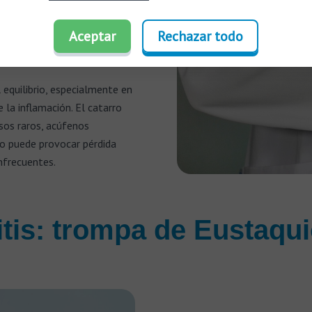
Aceptar
Rechazar todo
 equilibrio, especialmente en
 la inflamación. El catarro
sos raros, acúfenos
o puede provocar pérdida
nfrecuentes.
itis: trompa de Eustaqu