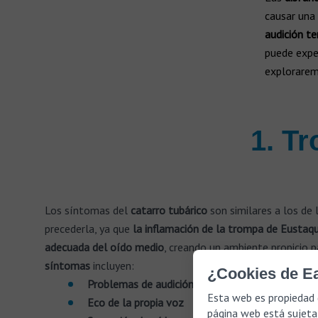
causar una
audición t
puede exper
explorarem
1. T
Los síntomas del
catarro tubárico
son similares a los de 
precederla, ya que
la inflamación de la trompa de Eustaqui
adecuada del oído medio
, creando un ambiente propicio pa
síntomas
incluyen:
¿Cookies de Ea
Problemas de audición
Esta web es propiedad 
Eco de la propia voz
página web está sujeta