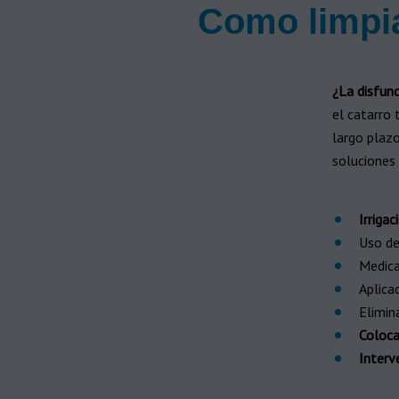
Como limpia
¿La disfunc
el catarro 
largo plaz
soluciones
Irrigac
Uso d
Medic
Aplica
Elimin
Coloca
Interv