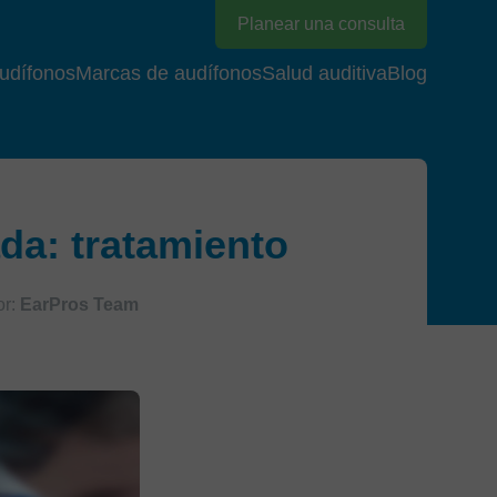
Planear una consulta
udífonos
Marcas de audífonos
Salud auditiva
Blog
da: tratamiento
r:
EarPros Team