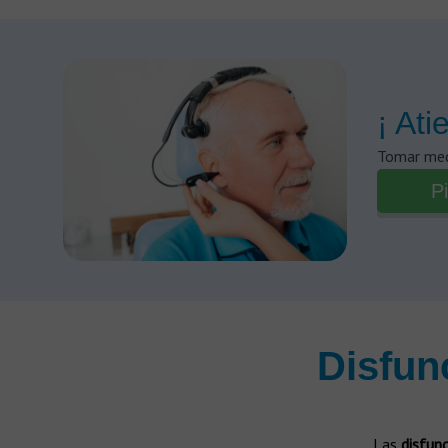
¡ Ati
Tomar medi
Pi
Disfun
Las
disfun