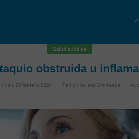
A
Salud auditiva
aquio obstruida u inflama
ión en:
20 febrero 2024
Tiempo de leer:
3 minutos
Auto