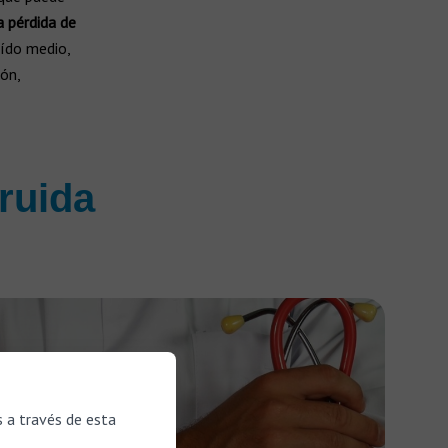
a pérdida de
 oído medio,
ón,
ruida
s a través de esta