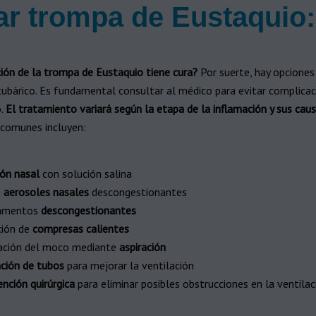
r trompa de Eustaquio:
ión de la trompa de Eustaquio tiene cura?
Por suerte, hay opciones
tubárico. Es fundamental consultar al médico para evitar complicac
o.
El tratamiento variará según la etapa de la inflamación y sus cau
 comunes incluyen:
ión nasal
con solución salina
e
aerosoles nasales
descongestionantes
amentos
descongestionantes
ción de
compresas calientes
ación del moco mediante
aspiración
ción de tubos
para mejorar la ventilación
ención quirúrgica
para eliminar posibles obstrucciones en la ventilac