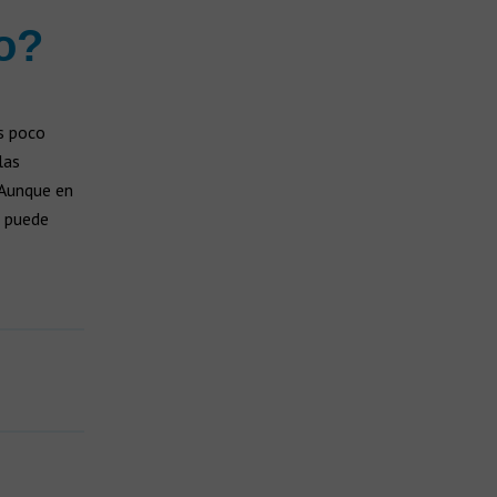
o?
s poco
las
 Aunque en
n puede