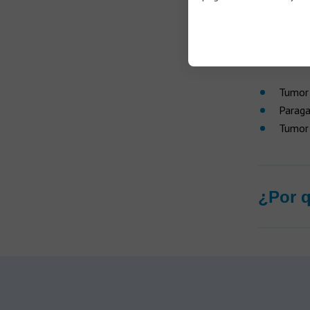
El tumor gl
medio o en 
Tumor 
Paraga
Tumor 
¿Por q