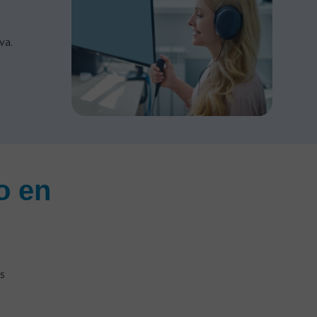
va.
o en
s