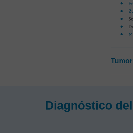
Pé
Z
Se
Do
M
Tumor 
Diagnóstico del