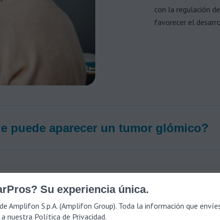
con la regulación d
favorecer el desarr
e puede aparecer un tumor glómico?
rPros? Su experiencia única.
n el oído: qué es y po
de Amplifon S.p.A. (Amplifon Group). Toda la información que envíe
 a nuestra
Política de Privacidad
.