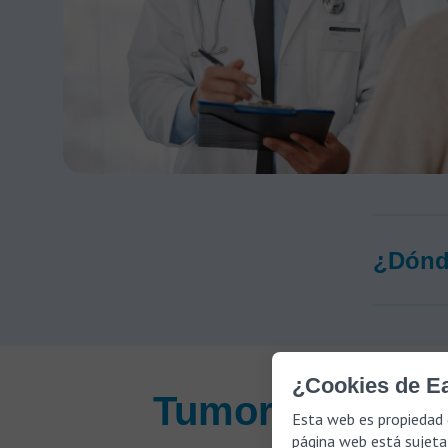
¿Dónd
¿Cookies de Ea
Tumor glómico e
Esta web es propiedad 
página web está sujeta