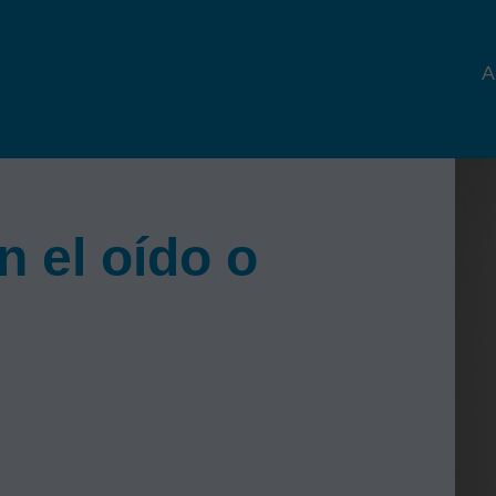
A
 el oído o