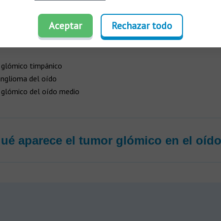
ómico del oído es uno de los tipos más conocidos. Suele originars
Aceptar
Rechazar todo
la región del nervio auditivo
y recibe nombres como:
glómico timpánico
nglioma del oído
glómico del oído medio
ué aparece el tumor glómico en el oíd