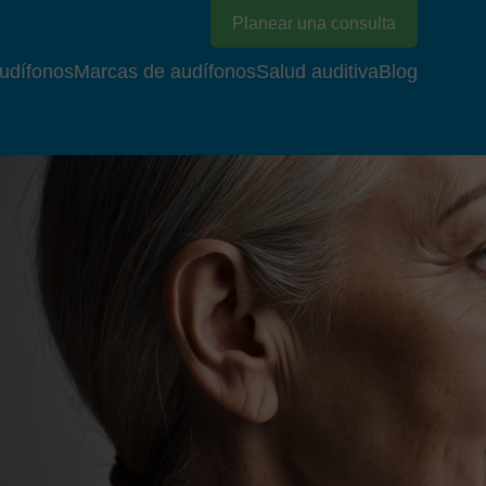
Planear una consulta
udífonos
Marcas de audífonos
Salud auditiva
Blog