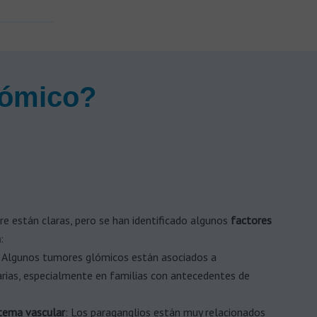
lómico?
e están claras, pero se han identificado algunos
factores
n
:
: Algunos tumores glómicos están asociados a
rias, especialmente en familias con antecedentes de
stema vascular
: Los paraganglios están muy relacionados