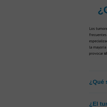
Todas las marcas de audífonos
¿
Fabricantes
Tecnología de audífonos
Audífonos recargables
Carga lista
Los tumore
frecuentes 
Audífonos inalámbricos
especializa
Sin cable
la mayoría
provocar
s
Prótesis auditivas
Implante Osteointegrado Baha
Implante Coclear
¿Qué 
¿El tu