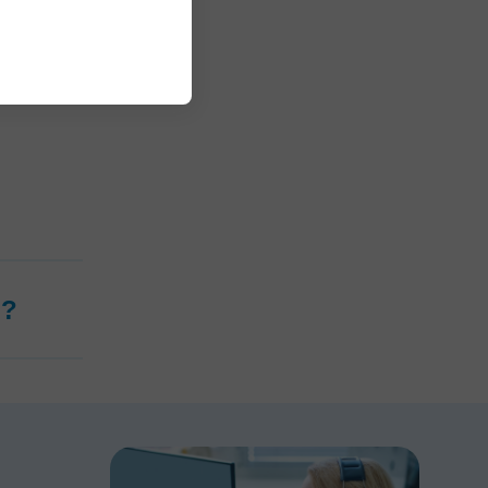
e
en el
oído
o?