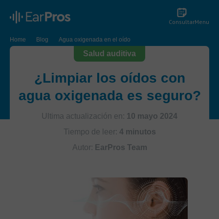
Consultar
Menu
Home
Blog
Agua oxigenada en el oído
Salud auditiva
¿Limpiar los oídos con
agua oxigenada es seguro?
Ultima actualización en:
10 mayo 2024
Tiempo de leer:
4 minutos
Autor:
EarPros Team