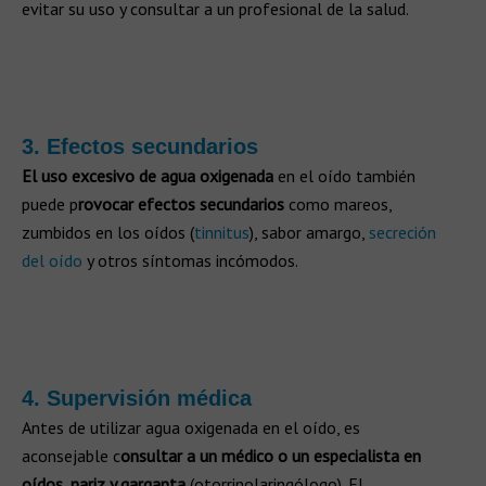
evitar su uso y consultar a un profesional de la salud.
3. Efectos secundarios
El uso excesivo de agua oxigenada
en el oído también
puede p
rovocar efectos secundarios
como mareos,
zumbidos en los oídos (
tinnitus
), sabor amargo,
secreción
del oído
y otros síntomas incómodos.
4. Supervisión médica
Antes de utilizar agua oxigenada en el oído, es
aconsejable c
onsultar a un médico o un especialista en
oídos, nariz y garganta
(otorrinolaringólogo). El