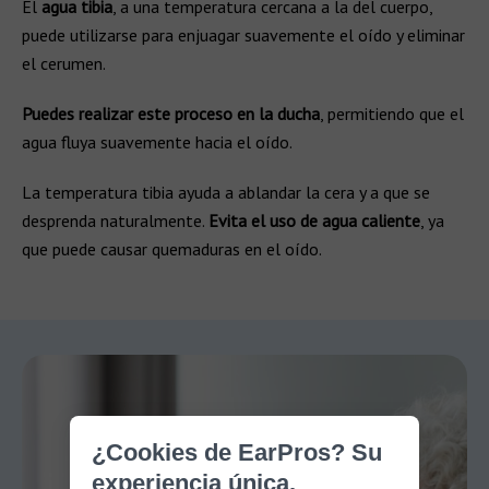
El
agua tibia
, a una temperatura cercana a la del cuerpo,
puede utilizarse para enjuagar suavemente el oído y eliminar
el cerumen.
Puedes realizar este proceso en la ducha
, permitiendo que el
agua fluya suavemente hacia el oído.
La temperatura tibia ayuda a ablandar la cera y a que se
desprenda naturalmente.
Evita el uso de agua caliente
, ya
que puede causar quemaduras en el oído.
¿Cookies de EarPros? Su
experiencia única.