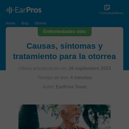
Consultar
Menu
Home
Blog
Otorrea
Enfermedades oído
Causas, síntomas y
tratamiento para la otorrea
Ultima actualización en:
28 septiembre 2023
Tiempo de leer:
4 minutos
Autor:
EarPros Team