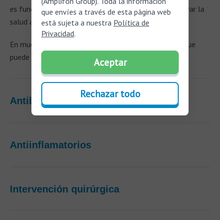
(Amplifon Group). Toda la información
es fundamental para prevenir complicaciones y preservar la
que envíes a través de esta página web
salud auditiva.
está sujeta a nuestra
Política de
Privacidad
.
En muchos casos, se administra tratamiento médico que
puede incluir:
Aceptar
Rechazar todo
Antibióticos
Antiinflamatorios
Intervención quirúrgica