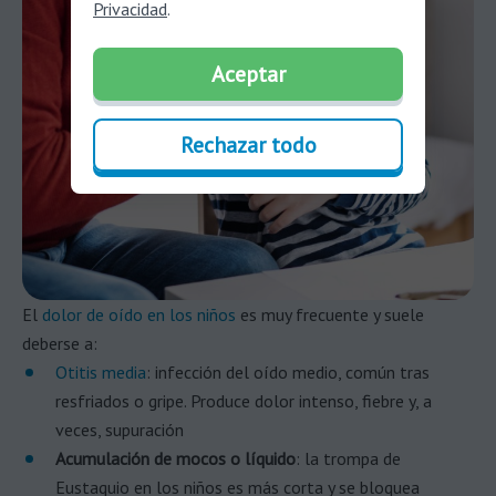
Privacidad
.
Aceptar
Rechazar todo
El
dolor de oído en los niños
es muy frecuente y suele
deberse a:
Otitis media
: infección del oído medio, común tras
resfriados o gripe. Produce dolor intenso, fiebre y, a
veces, supuración
Acumulación de mocos o líquido
: la trompa de
Eustaquio en los niños es más corta y se bloquea