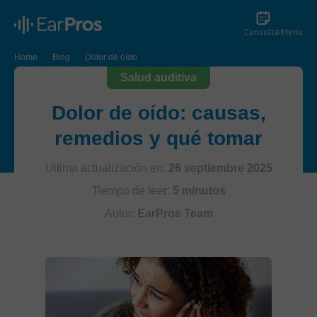
Consultar
Menu
Home
Blog
Dolor de oído
Salud auditiva
Dolor de oído: causas,
remedios y qué tomar
Ultima actualización en:
26 septiembre 2025
Tiempo de leer:
5 minutos
Autor:
EarPros Team