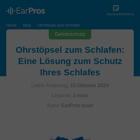
Konsultier
Menu
Home
Blog
Ohrstöpsel zum Schlafen
Gehörschutz
Ohrstöpsel zum Schlafen:
Eine Lösung zum Schutz
Ihres Schlafes
Letzte Änderung:
15 Oktober 2024
Lesezeit:
3 mins
Autor:
EarPros team