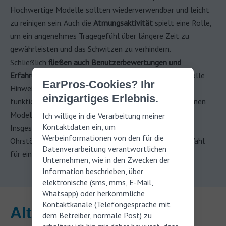
Hochwertige Modelle sollten wiederverwendbar und leicht
zu reinigen sein. Auch die
Atmungsaktivität
spielt eine Rolle,
um ein angenehmes Tragegefühl über längere Zeit zu
gewährleisten und das Schwitzen zu verhindern.
Schließlich
fließen auch Benutzerbewertungen und
Erfahrungsberichte in den Test ein.
Diese geben wertvolle
EarPros-Cookies? Ihr
Hinweise darauf, wie gut die Ohrstöpsel im Alltag
einzigartiges Erlebnis.
funktionieren und welche Vor- und Nachteile die einzelnen
Modelle haben.
Ich willige in die Verarbeitung meiner
Kontaktdaten ein, um
Insgesamt bietet ein umfassender Test von Schlaf-
Werbeinformationen von den für die
Ohrstöpseln wertvolle Informationen, um die beste Wahl
Datenverarbeitung verantwortlichen
für einen erholsamen Schlaf zu treffen.
Unternehmen, wie in den Zwecken der
Information beschrieben, über
elektronische (sms, mms, E-Mail,
Whatsapp) oder herkömmliche
Kontaktkanäle (Telefongespräche mit
Alternativen zu
dem Betreiber, normale Post) zu