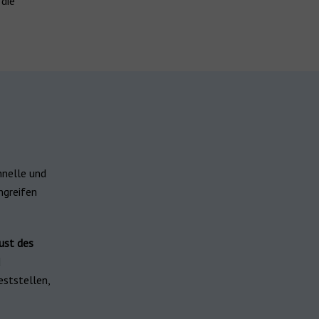
 die
hnelle und
ngreifen
ust des
d
eststellen,