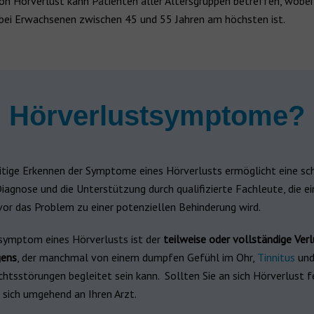
on Hörverlust kann Patienten aller Altersgruppen betreffen, wobei
 bei Erwachsenen zwischen 45 und 55 Jahren am höchsten ist.
Hörverlustsymptome?
itige Erkennen der Symptome eines Hörverlusts ermöglicht eine sc
agnose und die Unterstützung durch qualifizierte Fachleute, die ei
vor das Problem zu einer potenziellen Behinderung wird.
ymptom eines Hörverlusts ist der
teilweise oder vollständige Verl
ens
, der manchmal von einem dumpfen Gefühl im Ohr,
Tinnitus
un
htsstörungen begleitet sein kann. Sollten Sie an sich Hörverlust f
 sich umgehend an Ihren Arzt.