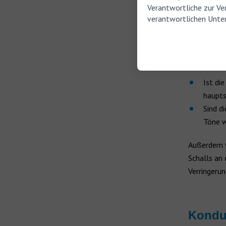
Verantwortliche zur Ve
Schwerhörig
verantwortlichen Unter
tritt auf, 
sind. Je na
hohe und t
Ist di
haupts
Sind d
Töne 
Außerdem w
Schalls an 
Verringeru
Konduk