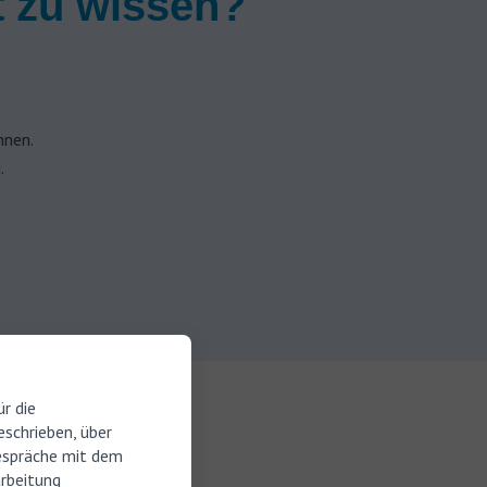
st zu wissen?
nnen.
.
r die
schrieben, über
nannt, ist
espräche mit dem
arbeitung