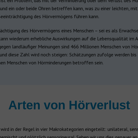
ist ein Problem, das mit der Verminderung oder dem Verlust des Hö
und ein oder beide Ohren betreffen kann, was zu einer leichten, mit
eeinträchtigung des Hörvermögens führen kann.
rächtigung des Hörvermögens eines Menschen – sei es als Erwachse
 kann wiederum erhebliche Auswirkungen auf die Lebensqualität im A
gegen landläufiger Meinungen sind 466 Millionen Menschen von Hö
 und diese Zahl wird noch steigen: Schätzungen zufolge werden bis
nen Menschen von Hörminderungen betroffen sein.
Arten von Hörverlust
wird in der Regel in vier Makrokategorien eingeteilt: unilateral, sens
gemischt und plötzlich sensorineural. Sehen wir uns dies genauer an