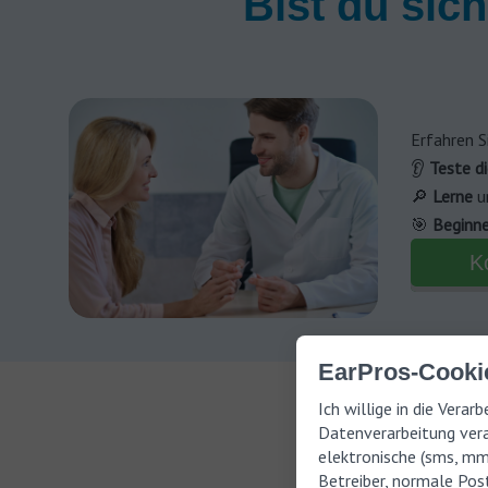
Bist du sich
Erfahren S
👂
Teste d
🔎
Lerne
u
🎯
Beginne
K
EarPros-Cookie
Ich willige in die Vera
Neuro
Datenverarbeitung vera
Die neuros
elektronische (sms, m
Betreiber, normale Post
die häufig