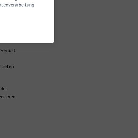
atenverarbeitung
örigkeit
 beschädigt
 Betroffene
rverlust
 tiefen
 des
weiteren