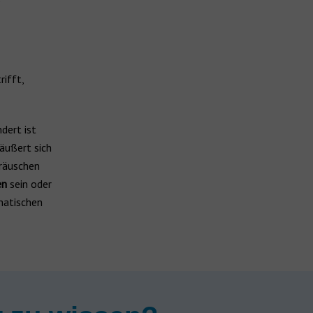
ifft,
dert ist
äußert sich
eräuschen
en
sein oder
matischen