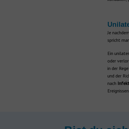
Unilat
Je nachdem,
spricht ma
Ein unilate
oder verlor
in der Rege
und der Ri
nach
Infek
Ereignissen