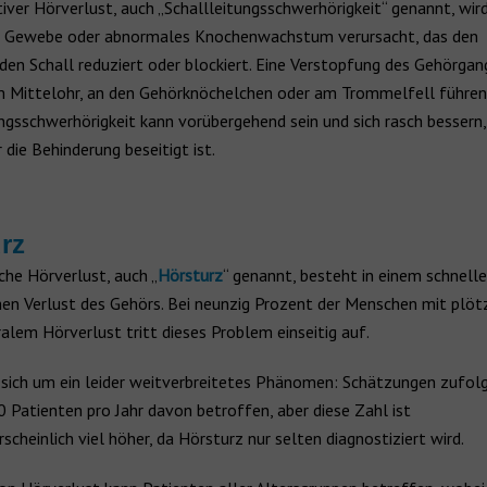
iver Hörverlust, auch „Schallleitungsschwerhörigkeit“ genannt, wir
t, Gewebe oder abnormales Knochenwachstum verursacht, das den
n Schall reduziert oder blockiert. Eine Verstopfung des Gehörgan
 Mittelohr, an den Gehörknöchelchen oder am Trommelfell führen.
ngsschwerhörigkeit kann vorübergehend sein und sich rasch bessern,
 die Behinderung beseitigt ist.
rz
che Hörverlust, auch „
Hörsturz
“ genannt, besteht in einem schnell
chen Verlust des Gehörs. Bei neunzig Prozent der Menschen mit plöt
alem Hörverlust tritt dieses Problem einseitig auf.
 sich um ein leider weitverbreitetes Phänomen: Schätzungen zufolge
 Patienten pro Jahr davon betroffen, aber diese Zahl ist
cheinlich viel höher, da Hörsturz nur selten diagnostiziert wird.