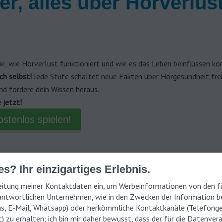
er, alles über Hörverlu
ie, wie Hörverlust funktioniert und wie es das Leben beinflüssen kö
ich selbst!
Jede Stufe schaltet neue Fakten über Hörgesundheit frei
nd fordere dein Wissen heraus.
 jetzt!
ostenlos spielen!
s? Ihr einzigartiges Erlebnis.
rbeitung meiner Kontaktdaten ein, um Werbeinformationen von den fü
sensorische Hypakusis
ntwortlichen Unternehmen, wie in den Zwecken der Information be
ensorische Hypoakusis, auch „Schallempfindungsschwerhörigkeit“ ge
ms, E-Mail, Whatsapp) oder herkömmliche Kontaktkanäle (Telefong
) zu erhalten; ich bin mir daher bewusst, dass der für die Datenver
ste Form der Schwerhörigkeit: Schätzungsweise 90 % der Fälle von