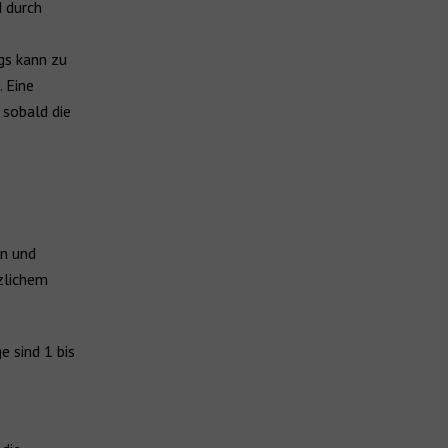
d durch
gs kann zu
 Eine
 sobald die
en und
zlichem
 sind 1 bis