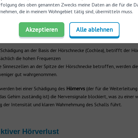
rfolgung des oben genannten Zwecks meine Daten an die für die D
keit betreffen beide Ohren gleichzeitig. Schallempfindungsschwerh
nehmen, die in meinem Wohngebiet tätig sind, übermitteln muss.
wenn die Sinneszellen des Innenohrs, aus denen die Cochlea besteht,
chdem, welcher Teil des Ohrs am stärksten geschädigt ist, kann der
Akzeptieren
Alle ablehnen
iefe Töne nicht mehr wahrnehmen. Dies bedeutet vor allem:
e Schädigung an der Basis der Hörschnecke (Cochlea), betrifft der Hö
ächlich die hohen Frequenzen
ie Sinneszellen an der Spitze der Hörschnecke betroffen, werden die
weniger gut wahrgenommen.
erden bei einer Schädigung des
Hörnervs
(der für die Weiterleitung
das Gehirn zuständig ist) die Nervensignale blockiert, was zu einer 
ng der Intensität und klaren Wahrnehmung des Schalls führt.
tiver Hörverlust