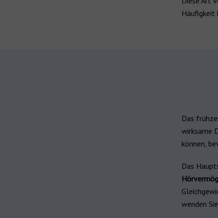
Diese Art v
Häufigkeit
Das frühze
wirksame Di
können, be
Das Haupts
Hörvermög
Gleichgewic
wenden Sie