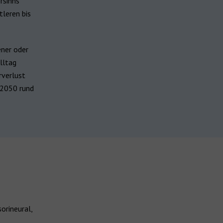
rsinns
tleren bis
ner oder
lltag
rverlust
 2050 rund
orineural,
.