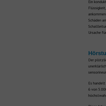
Ein kondukt
Flüssigkei
ankommende
Schäden am
Schallleitu
Ursache für
Hörstu
Der plötzli
unerklärli
sensorineur
Es handelt
6 von 5.000
höchstwahrs