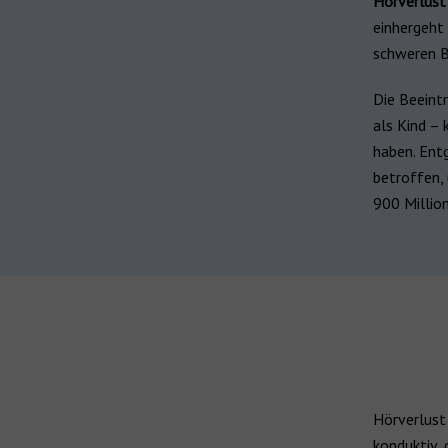
Hörverlust
Wiederaufladbar
einhergeht 
ReSound Hörgeräte
schweren B
ReSound Nexia
Hörgeräte für Kinder
Die Beeint
als Kind –
Jabra Enhance
Hörgeräte von der Krankenkasse
haben. Ent
betroffen,
Alle Hersteller
900 Millio
Hörgerätehersteller
Marken
Hörverlust 
konduktiv, 