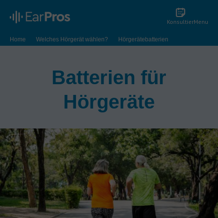
Konsultier
Menu
Home
Welches Hörgerät wählen?
Hörgerätebatterien
Batterien für
Hörgeräte