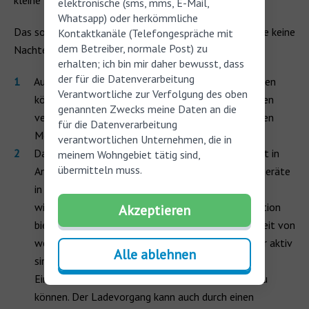
kleine Kinder eignen.
elektronische (sms, mms, E-Mail,
Whatsapp) oder herkömmliche
Das soll nicht heißen, dass wiederaufladbare Hörgeräte keine
Kontaktkanäle (Telefongespräche mit
dem Betreiber, normale Post) zu
Nachteile mit sich bringen:
erhalten; ich bin mir daher bewusst, dass
der für die Datenverarbeitung
Aufgrund der Größe der wiederaufladbaren Batterien
Verantwortliche zur Verfolgung des oben
können sie derzeit nur bei HdO- und IdO-Hörgeräten
genannten Zwecks meine Daten an die
verwendet werden, was die Auswahl an verfügbaren
für die Datenverarbeitung
Modellen einschränkt.
verantwortlichen Unternehmen, die in
Das Aufladen von Lithiumbatterien kann einige Zeit in
meinem Wohngebiet tätig sind,
übermitteln muss.
Anspruch nehmen, weshalb wiederaufladbare Hörgeräte
in der Regel nachts aufgeladen werden. Es gibt
wiederaufladbare Modelle, die eine Schnellladeoption
Akzeptieren
bieten, die in nur 30 Minuten dem Akku eine Laufzeit von
weiteren vier Stunden gewährt. Menschen, die sehr aktiv
Alle ablehnen
sind, bevorzugen vielleicht den Komfort,
Einwegbatterien an Ort und Stelle austauschen zu
können. Der Ladevorgang kann auch durch einen