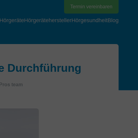
Termin vereinbaren
Hörgeräte
Hörgerätehersteller
Hörgesundheit
Blog
ge Durchführung
Pros team