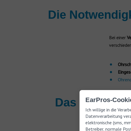
Die Notwendig
Bei einer
Ve
verschiede
Ohrsc
Einges
Ohrend
Das Valsalva
EarPros-Cookie
Ich willige in die Vera
Datenverarbeitung vera
elektronische (sms, m
Um das Val
Betreiber, normale Post