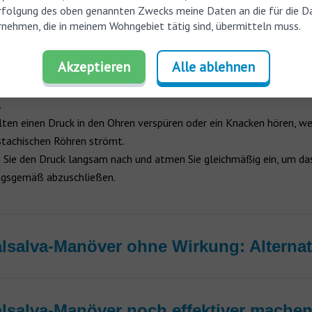
rfolgung des oben genannten Zwecks meine Daten an die für die D
nehmen, die in meinem Wohngebiet tätig sind, übermitteln muss.
 Sie sich aufrecht hin oder stehen Sie auf und nehmen Sie tief Atem
Akzeptieren
Alle ablehnen
ließen Sie Ihren Mund und pressen Sie Ihre Nasenlöcher mit den Fin
Sie langsam und gleichmäßig aus, wobei Sie Mund und Nase gesch
.
llten einen Druck in den Ohren verspüren oder ein Knacken hören, we
stachischen Röhren strömt.
 Sie den Druck langsam nach und atmen Sie gleichmäßig ein, um d
gsgemäß abzuschließen.
lsalva-Manöver ohne Wirkung: Alternat
lsalva-Manöver noch effektiver mache