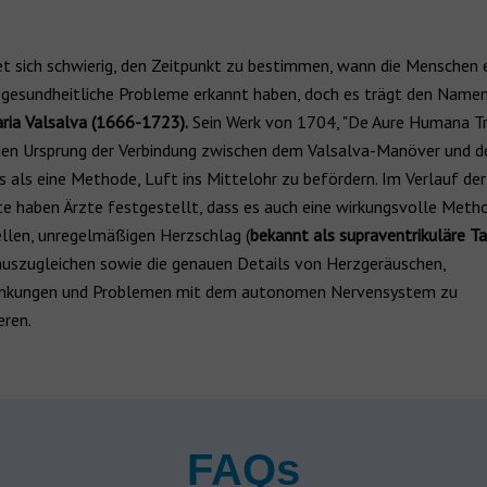
et sich schwierig, den Zeitpunkt zu bestimmen, wann die Menschen 
 gesundheitliche Probleme erkannt haben, doch es trägt den Name
ria Valsalva (1666-1723).
Sein Werk von 1704, "De Aure Humana Tr
den Ursprung der Verbindung zwischen dem Valsalva-Manöver und d
s als eine Methode, Luft ins Mittelohr zu befördern. Im Verlauf der
e haben Ärzte festgestellt, dass es auch eine wirkungsvolle Metho
ellen, unregelmäßigen Herzschlag (
bekannt als supraventrikuläre Ta
auszugleichen sowie die genauen Details von Herzgeräuschen,
ankungen und Problemen mit dem autonomen Nervensystem zu
eren.
FAQs