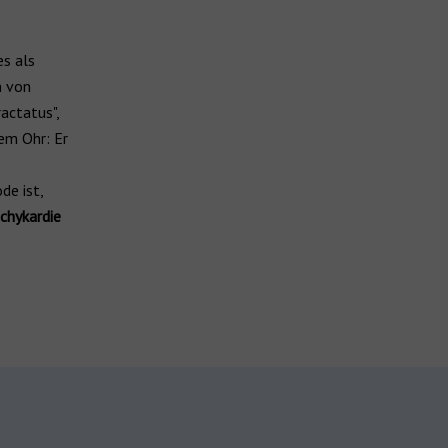
es als
n von
actatus",
em Ohr: Er
de ist,
chykardie