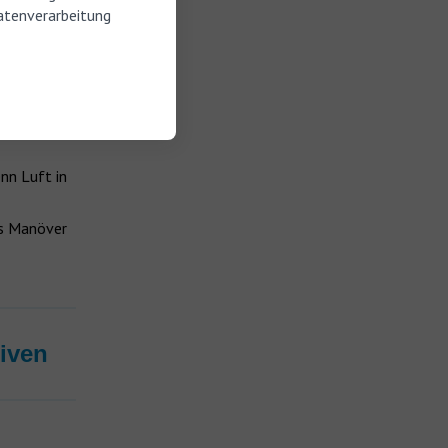
atenverarbeitung
.
gern zu.
lossen
nn Luft in
as Manöver
iven
n