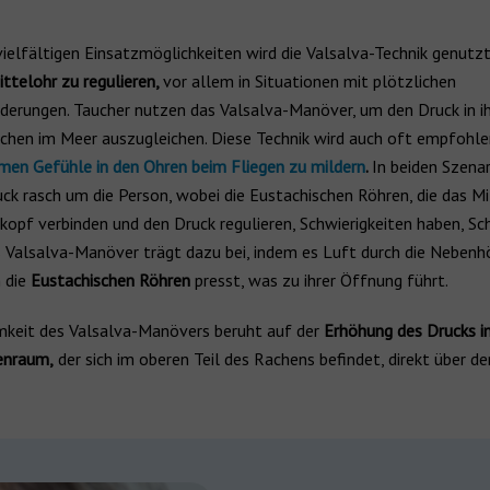
ielfältigen Einsatzmöglichkeiten wird die Valsalva-Technik genutz
ttelohr zu regulieren,
vor allem in Situationen mit plötzlichen
derungen. Taucher nutzen das Valsalva-Manöver, um den Druck in i
chen im Meer auszugleichen. Diese Technik wird auch oft empfohle
en Gefühle in den Ohren beim Fliegen zu mildern
.
In beiden Szenar
uck rasch um die Person, wobei die Eustachischen Röhren, die das M
opf verbinden und den Druck regulieren, Schwierigkeiten haben, Sch
s Valsalva-Manöver trägt dazu bei, indem es Luft durch die Nebenh
 die
Eustachischen Röhren
presst, was zu ihrer Öffnung führt.
mkeit des Valsalva-Manövers beruht auf der
Erhöhung des Drucks i
enraum,
der sich im oberen Teil des Rachens befindet, direkt über 