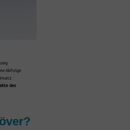
lung
ine Abfolge
insatz
ekte des
növer?