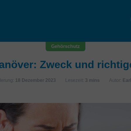
Gehörschutz
anöver: Zweck und richti
derung:
18 Dezember 2023
Lesezeit:
3 mins
Autor:
Ear