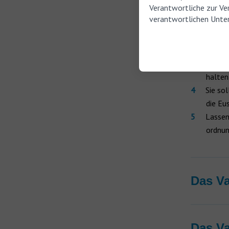
Schritte
:
Verantwortliche zur Ve
verantwortlichen Unter
Setzen
Versch
Atmen 
halten
Sie so
die Eu
Lassen
ordnun
Das Va
Das Va