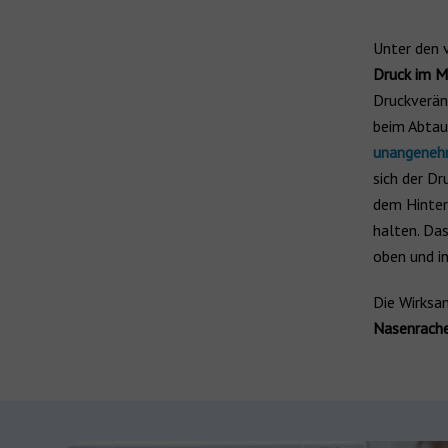
Wiederaufladbar
ReSound Hörgeräte
Unter den v
ReSound Nexia
Druck im Mi
Hörgeräte für Kinder
Druckverän
beim Abtau
Jabra Enhance
Hörgeräte von der Krankenkasse
unangenehm
sich der Dr
Alle Hersteller
dem Hinterk
Hörgerätehersteller
halten. Da
Marken
oben und in
Die Wirksa
Nasenrach