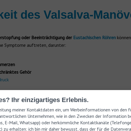
keit des Valsalva-Manö
rstopfung oder Beeinträchtigung der
Eustachischen Röhren
können
ne Symptome auftreten, darunter:
hmerzen
chränktes Gehör
ruck
-Manöver: Anleitung zur
s? Ihr einzigartiges Erlebnis.
rbeitung meiner Kontaktdaten ein, um Werbeinformationen von den fü
ntwortlichen Unternehmen, wie in den Zwecken der Information be
ms, E-Mail, Whatsapp) oder herkömmliche Kontaktkanäle (Telefong
salva-Manöver sicher durchzuführen, befolgen Sie bitte die nachs
) zu erhalten; ich bin mir daher bewusst, dass der für die Datenver