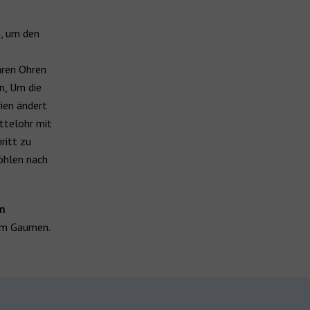
t, um den
hren Ohren
n, Um die
ien ändert
ittelohr mit
ritt zu
öhlen nach
m
dem Gaumen.