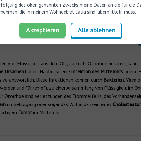
rfolgung des oben genannten Zwecks meine Daten an die für die D
nehmen, die in meinem Wohngebiet tätig sind, übermitteln muss.
Akzeptieren
Alle ablehnen
rhö: Warum läuft Flüssi
ten von Flüssigkeit aus dem Ohr, auch als Otorrhoe bekannt, kann
ne Ursachen
haben. Häufig ist eine
Infektion des Mittelohrs
oder de
s
verantwortlich. Diese Infektionen können durch
Bakterien
,
Viren
o
 werden und führen oft zu einer Ansammlung von Flüssigkeit im Ohr
ür Otorrhoe sind Verletzungen des Trommelfells, das Vorhandensei
ern
im Gehörgang oder sogar das Vorhandensein eines
Cholesteato
tartigem
Tumor
im Mittelohr.