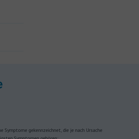
e
ene Symptome gekennzeichnet, die je nach Ursache
ufigsten Symptomen gehören: