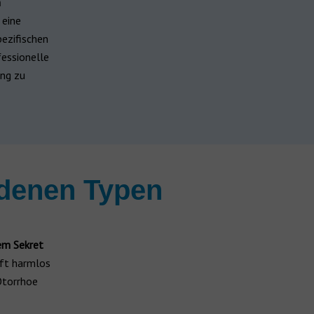
n
 eine
pezifischen
fessionelle
ung zu
edenen Typen
dem Sekret
ft harmlos
Otorrhoe