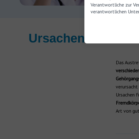
Verantwortliche zur Ve
verantwortlichen Unter
Ursachen der Otor
Das Austre
verschiede
Gehörgang
verursacht
Ursachen f
Fremdkörp
Art von gu