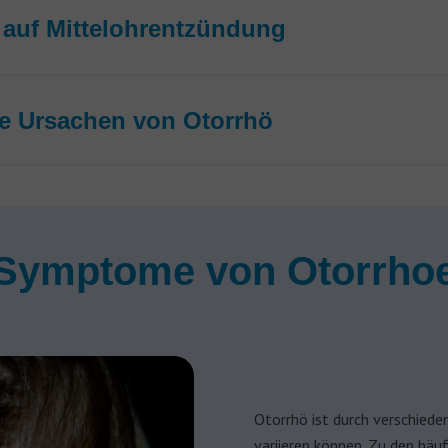
auf Mittelohrentzündung
e Ursachen von Otorrhö
Symptome von Otorrho
Otorrhö ist durch verschied
variieren können. Zu den hä