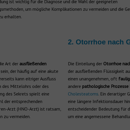
ung ist wichtig für die Diagnose und die Wahl der geeigneten
smethoden, um mögliche Komplikationen zu vermeiden und die Ge
u erhalten.
2. Otorrhoe nach 
die Art der
ausfließenden
Die Einteilung der
Otorrhoe nac
sein, der häufig auf eine akute
der ausfließenden Flüssigkeit a
erseits kann eitriger Ausfluss
einen unangenehmen, oft
fauli
n des Mittelohrs oder des
andere
pathologische Prozesse
g des Sekrets spielt eine
Cholesteatoms
. Ein derartiger
hl der entsprechenden
eine längere Infektionsdauer hi
en-Arzt (HNO-Arzt) ist ratsam,
entscheidender Bedeutung für d
n zu vermeiden.
um eine angemessene Behandlun