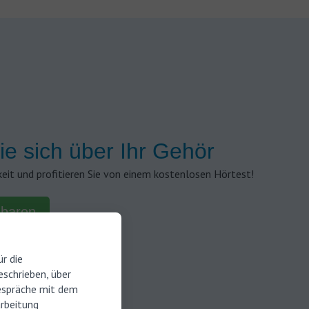
ie sich über Ihr Gehör
keit und profitieren Sie von einem kostenlosen Hörtest!
nbaren
r die
schrieben, über
espräche mit dem
arbeitung