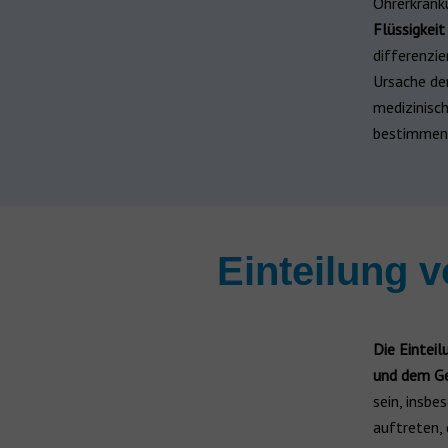
Ohrerkrank
Wiederaufladbar
Flüssigkei
ReSound Hörgeräte
differenzie
ReSound Nexia
Ursache de
Hörgeräte für Kinder
medizinisc
Jabra Enhance
bestimmen
Hörgeräte von der Krankenkasse
Alle Hersteller
Hörgerätehersteller
Marken
Einteilung 
Die Einteil
und dem Ge
sein, insbe
auftreten,