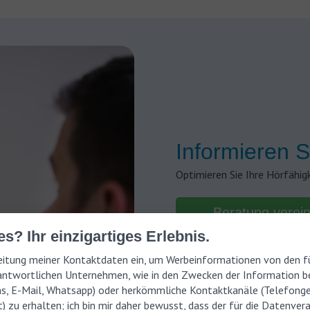
Informieren S
Optimieren Sie Ihre Hörfähig
Beratung verei
s? Ihr einzigartiges Erlebnis.
rbeitung meiner Kontaktdaten ein, um Werbeinformationen von den fü
ntwortlichen Unternehmen, wie in den Zwecken der Information be
ms, E-Mail, Whatsapp) oder herkömmliche Kontaktkanäle (Telefong
) zu erhalten; ich bin mir daher bewusst, dass der für die Datenver