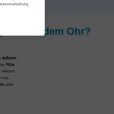
atenverarbeitung
gkeit aus dem Ohr?
s
äußeren
der
Pilze
. Weitere
n von
ms
, einer