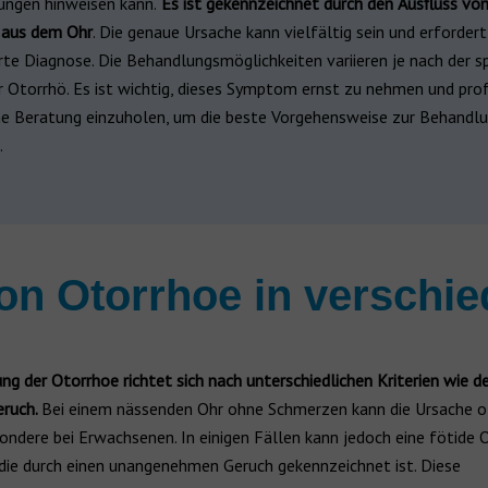
ungen hinweisen kann.
Es ist gekennzeichnet durch den
Ausfluss vo
t aus dem Ohr
. Die genaue Ursache kann vielfältig sein und erfordert
rte Diagnose. Die Behandlungsmöglichkeiten variieren je nach der s
r Otorrhö. Es ist wichtig, dieses Symptom ernst zu nehmen und pro
he Beratung einzuholen, um die beste Vorgehensweise zur Behandl
.
von Otorrhoe in verschi
ung der Otorrhoe richtet sich nach unterschiedlichen Kriterien wie 
ruch.
Bei einem nässenden Ohr ohne Schmerzen kann die Ursache o
sondere bei Erwachsenen. In einigen Fällen kann jedoch eine fötide 
 die durch einen unangenehmen Geruch gekennzeichnet ist. Diese