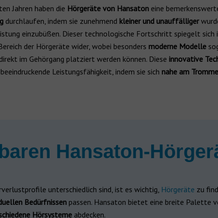
zten Jahren haben die
Hörgeräte von Hansaton
eine bemerkenswert
ng
durchlaufen, indem sie zunehmend
kleiner und unauffälliger
wurde
istung einzubüßen. Dieser technologische Fortschritt spiegelt sich 
ereich der Hörgeräte wider, wobei besonders
moderne Modelle
so
direkt im Gehörgang platziert werden können. Diese
innovative Tec
 beeindruckende Leistungsfähigkeit, indem sie sich
nahe am Trommel
gbaren Hansaton-Hörger
verlustprofile unterschiedlich sind, ist es wichtig,
Hörgeräte
zu find
iduellen Bedürfnissen
passen. Hansaton bietet eine breite Palette v
rschiedene Hörsysteme
abdecken.