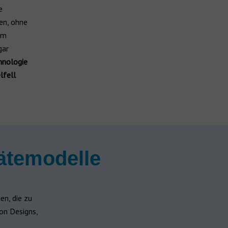
e
n, ohne
im
gar
hnologie
fell
ätemodelle
en, die zu
on Designs,