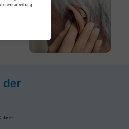
atenverarbeitung
 der
t
, die es