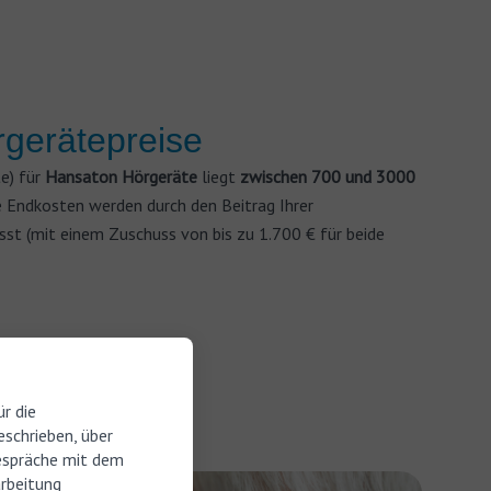
gerätepreise
te) für
Hansaton Hörgeräte
liegt
zwischen 700 und 3000
lle Endkosten werden durch den Beitrag Ihrer
usst (mit einem Zuschuss von bis zu 1.700 € für beide
r die
schrieben, über
espräche mit dem
arbeitung