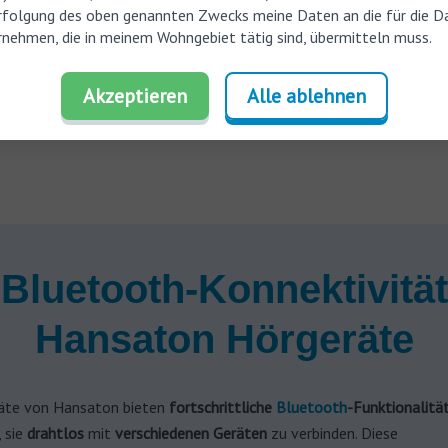
rfolgung des oben genannten Zwecks meine Daten an die für die D
nehmen, die in meinem Wohngebiet tätig sind, übermitteln muss.
ie Preise für Hörgeräte
n den Kosten enthalten ist.
Akzeptieren
Alle ablehnen
 Bluetooth-Konnektivität
Hansaton Hörgeräte
äte von Hansaton bieten
fortschrittliche
Bluetooth
-Funktionalitä
 sie
drahtlos
mit
verschiedenen Geräten
zu verbinden. Diese