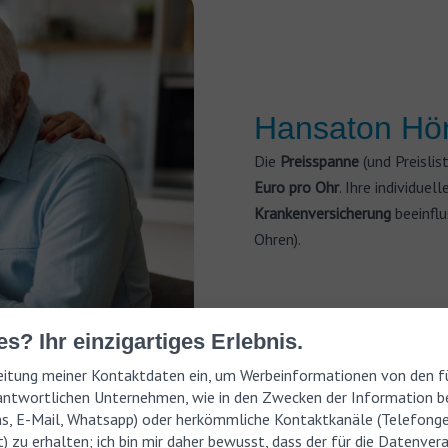
Hansaton Hör
Die
Preisspanne
(und Preislis
Euro pro Ohr
. Ihre individue
Krankenversicherung
beeinfl
Ohren).
s? Ihr einzigartiges Erlebnis.
rbeitung meiner Kontaktdaten ein, um Werbeinformationen von den fü
ntwortlichen Unternehmen, wie in den Zwecken der Information be
ms, E-Mail, Whatsapp) oder herkömmliche Kontaktkanäle (Telefong
) zu erhalten; ich bin mir daher bewusst, dass der für die Datenver