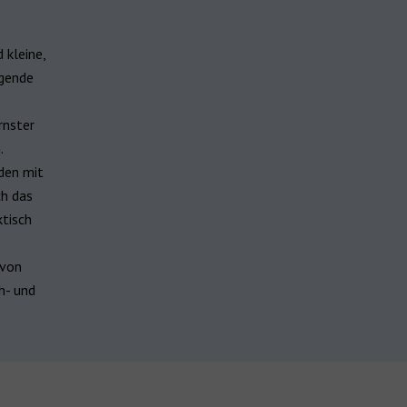
 kleine,
agende
rnster
.
den mit
ch das
ktisch
von
h- und