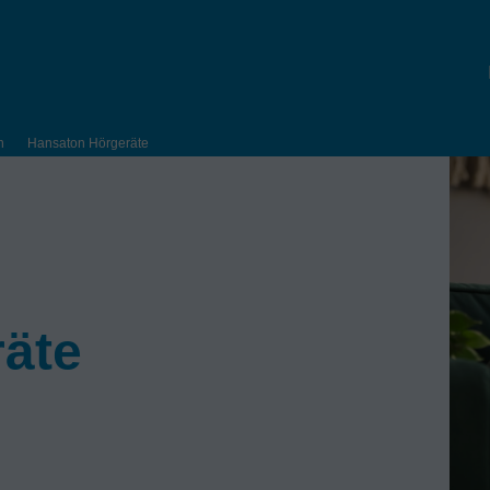
h
Hansaton Hörgeräte
äte