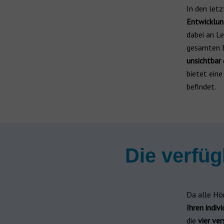
In den let
Wiederaufladbar
Entwicklu
ReSound Hörgeräte
dabei an Le
ReSound Nexia
Hörgeräte für Kinder
gesamten B
unsichtbar
Jabra Enhance
Hörgeräte von der Krankenkasse
bietet eine
befindet.
Alle Hersteller
Hörgerätehersteller
Marken
Die verfü
Da alle Hör
Ihren indiv
die
vier ve