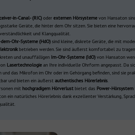
ceiver-in-Canal- (RIC)
oder
externen Hörsysteme
von Hansaton sind
ngsstarke Geräte, die hinter dem Ohr sitzen. Sie bieten eine hervorr
verständlichkeit und Klangqualität.
r-dem-Ohr-Systeme (HdO)
sind kleine, diskrete Geräte, die mit mode
lektronik
betrieben werden. Sie sind äußerst komfortabel zu tragen
skreten und unauffälligen
Im-Ohr-Systeme (IdO)
von Hansaton wer
von
Lasertechnologie
an Ihre individuelle Ohrform angepasst. Da si
 und das Mikrofon im Ohr oder im Gehörgang befinden, sind sie pra
tbar und bieten ein äußerst
authentisches Hörerlebnis
.
rsonen mit
hochgradigem Hörverlust
bietet das
Power-Hörsystem
on ein natürliches Hörerlebnis dank exzellenter Verstärkung, Sprac
ualität.