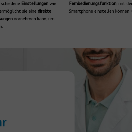
rschiedene
Einstellungen
wie
Fernbedienungsfunktion
, mit de
ermöglicht sie eine
direkte
Smartphone einstellen können,
ssungen
vornehmen kann, um
n.
hr