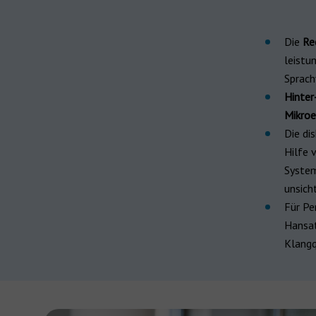
Die
Re
leistu
Sprach
Hinte
Mikroe
Die di
Hilfe 
System
unsich
Für Pe
Hansat
Klangq