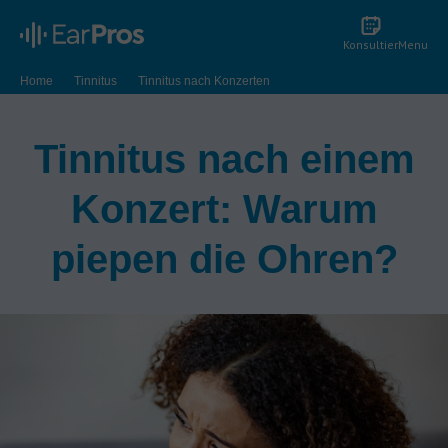
Konsultier
Menu
Home
Tinnitus
Tinnitus nach Konzerten
Tinnitus nach einem
Konzert: Warum
piepen die Ohren?