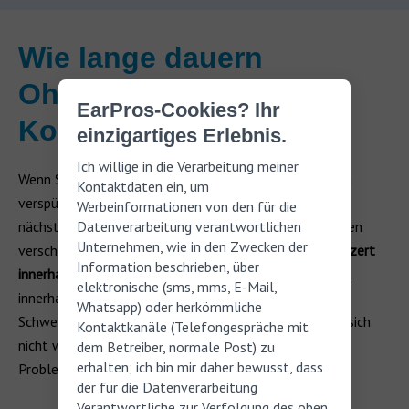
Wie lange dauern
Ohrgeräusche nach
EarPros-Cookies? Ihr
Konzerten?
einzigartiges Erlebnis.
Ich willige in die Verarbeitung meiner
Wenn Sie nach einem Konzert ein Klingeln in den Ohren
Kontaktdaten ein, um
verspürt haben, ist es wahrscheinlich, dass es bis zum
Werbeinformationen von den für die
nächsten Morgen abgeklungen ist. In den meisten Fällen
Datenverarbeitung verantwortlichen
Unternehmen, wie in den Zwecken der
verschwindet der
Tinnitus nach einem lautstarken Konzert
Information beschrieben, über
innerhalb von 16-48 Stunden
oder, in extremen Fällen,
elektronische (sms, mms, E-Mail,
innerhalb von ein
bis zwei Wochen.
Unabhängig von der
Whatsapp) oder herkömmliche
Schwere des post-konzertalen Tinnitus ist es ratsam, sich
Kontaktkanäle (Telefongespräche mit
nicht weiter lauten Geräuschen auszusetzen, um das
dem Betreiber, normale Post) zu
erhalten; ich bin mir daher bewusst, dass
Problem nicht zu verschlimmern.
der für die Datenverarbeitung
Verantwortliche zur Verfolgung des oben