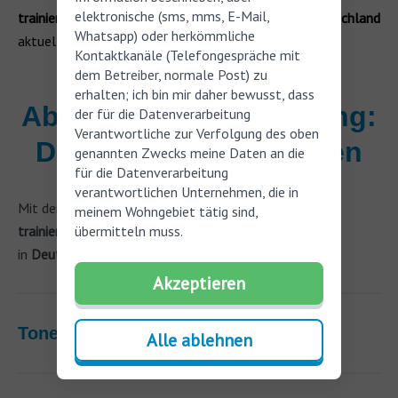
elektronische (sms, mms, E-Mail,
trainieren
. Hier sind einige der
besten Apps
, die in
Deutschland
Whatsapp) oder herkömmliche
aktuell verfügbar sind:
Kontaktkanäle (Telefongespräche mit
dem Betreiber, normale Post) zu
erhalten; ich bin mir daher bewusst, dass
Absolutes Gehör training:
der für die Datenverarbeitung
Verantwortliche zur Verfolgung des oben
Die Apps zum trainieren
genannten Zwecks meine Daten an die
für die Datenverarbeitung
verantwortlichen Unternehmen, die in
Mit den
richtigen Tools
kannst du dein
Gehör gezielt
meinem Wohngebiet tätig sind,
trainieren
. Hier sind einige der
übermitteln muss.
besten Apps
, die
in
Deutschland
aktuell verfügbar sind:
Akzeptieren
ToneGym
Alle ablehnen