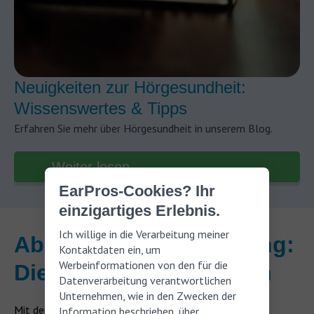
Neuigkeiten zur Hörgesundheit:
Wissenswertes & Tipps
Erfahren Sie mehr über Hörgesundheit in unserem Blog.
Weiter lesen
EarPros-Cookies? Ihr
einzigartiges Erlebnis.
Ich willige in die Verarbeitung meiner
Absolutes Gehör training:
Kontaktdaten ein, um
Werbeinformationen von den für die
Die Apps zum trainieren
Datenverarbeitung verantwortlichen
Unternehmen, wie in den Zwecken der
Mit den
richtigen Tools
kannst du dein
Gehör gezielt
Information beschrieben, über