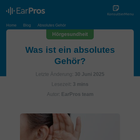
Konsultier
Menu
Home
Blog
Absolutes Gehör
Hörgesundheit
Was ist ein absolutes
Gehör?
Letzte Änderung:
30 Juni 2025
Lesezeit:
3 mins
Autor:
EarPros team