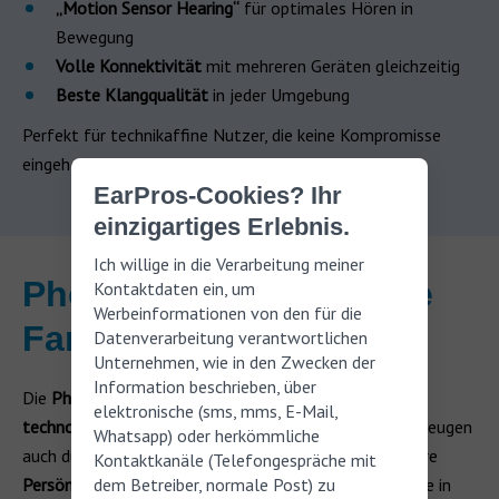
„Motion Sensor Hearing“
für optimales Hören in
Bewegung
Volle Konnektivität
mit mehreren Geräten gleichzeitig
Beste Klangqualität
in jeder Umgebung
Perfekt für technikaffine Nutzer, die keine Kompromisse
eingehen möchten
EarPros-Cookies? Ihr
einzigartiges Erlebnis.
Ich willige in die Verarbeitung meiner
Phonak Audeo Paradise
Kontaktdaten ein, um
Werbeinformationen von den für die
Farben
Datenverarbeitung verantwortlichen
Unternehmen, wie in den Zwecken der
Information beschrieben, über
Die
Phonak Audéo Paradise
Hörgeräte sind nicht nur
elektronische (sms, mms, E-Mail,
technologisch auf dem neuesten Stand
, sondern überzeugen
Whatsapp) oder herkömmliche
auch durch ihr
elegantes Design
. Um sich perfekt an Ihre
Kontaktkanäle (Telefongespräche mit
Persönlichkeit
dem Betreiber, normale Post) zu
und Ihren
Lebensstil
anzupassen, sind sie in