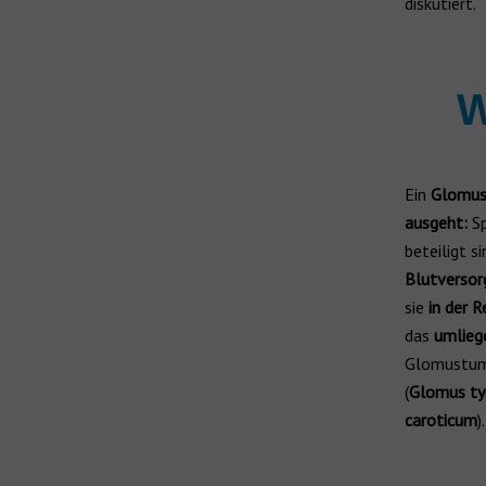
diskutiert.
Wiederaufladbar
ReSound Hörgeräte
ReSound Nexia
Hörgeräte für Kinder
W
Jabra Enhance
Hörgeräte von der Krankenkasse
Ein
Glomu
Alle Hersteller
ausgeht:
Sp
Hörgerätehersteller
beteiligt s
Marken
Blutversor
sie
in der R
das
umlieg
Glomustu
(
Glomus t
caroticum
).