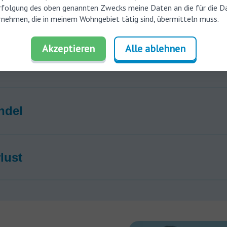
rfolgung des oben genannten Zwecks meine Daten an die für die D
iler Tinnitus
nehmen, die in meinem Wohngebiet tätig sind, übermitteln muss.
Akzeptieren
Alle ablehnen
gefühl oder Schmerzen im Ohr
ndel
lust