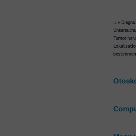
Die
Diagno
Untersuch
Tumor
hand
Lokalisatio
bestimmen
Otosk
Compu