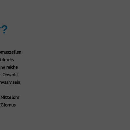
r?
lomuszellen
utdrucks
eine
reiche
t. Obwohl
invasiv sein
,
m
Mittelohr
(
Glomus