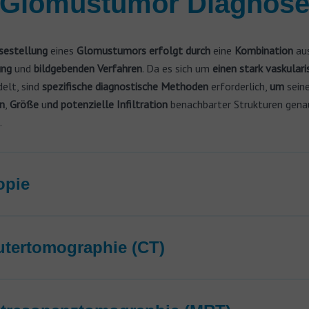
Glomustumor Diagnos
sestellung
eines
Glomustumors erfolgt durch
eine
Kombination
au
ung
und
bildgebenden Verfahren
. Da es sich um
einen stark vaskulari
elt, sind
spezifische diagnostische Methoden
erforderlich,
um
sein
n
,
Größe
u
nd potenzielle Infiltration
benachbarter Strukturen gena
.
opie
tertomographie (CT)