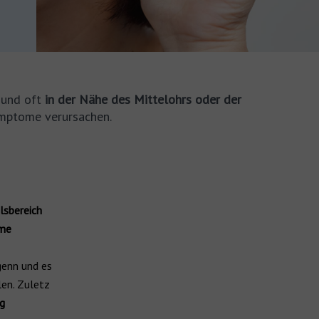
t
und oft
in der Nähe des Mittelohrs oder der
ymptome verursachen.
lsbereich
me
genn und es
len. Zuletz
g