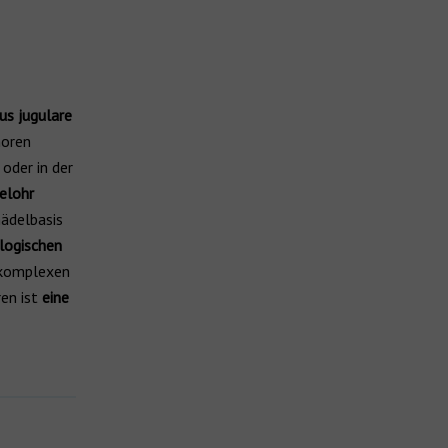
s jugulare
moren
oder in der
elohr
ädelbasis
logischen
 komplexen
en ist
eine