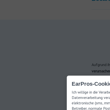
Aufgrund i
verursache
entwickeln
EarPros-Cookie
den
häufig
und
Hörver
Ich willige in die Vera
Tumors ab.
Datenverarbeitung vera
elektronische (sms, m
Betreiber, normale Post