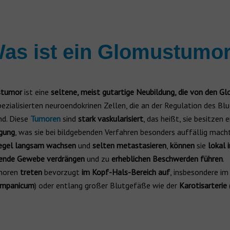
as ist ein Glomustumo
stumor
ist eine
seltene, meist gutartige Neubildung, die von den G
ezialisierten neuroendokrinen Zellen, die an der Regulation des Bl
ind. Diese
Tumoren
sind
stark vaskularisiert
, das heißt, sie besitzen 
gung
, was sie bei bildgebenden Verfahren besonders auffällig mach
egel
langsam wachsen
und
selten metastasieren
,
können
sie
lokal 
ende Gewebe verdrängen
und zu
erheblichen Beschwerden führen
.
moren
treten
bevorzugt
im Kopf-Hals-Bereich auf
, insbesondere i
ympanicum
) oder entlang großer Blutgefäße wie der
Karotisarterie