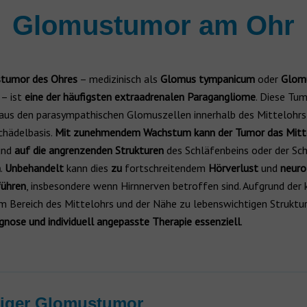
Glomustumor am Ohr
tumor des Ohres
– medizinisch als
Glomus tympanicum
oder
Glomu
 – ist
eine der häufigsten extraadrenalen Paragangliome
. Diese Tu
aus den parasympathischen Glomuszellen innerhalb des Mittelohrs 
chädelbasis.
Mit zunehmendem Wachstum kann der Tumor das Mitt
nd
auf die angrenzenden Strukturen
des Schläfenbeins oder der Sch
n
.
Unbehandelt
kann dies
zu
fortschreitendem
Hörverlust
und
neuro
führen
, insbesondere wenn Hirnnerven betroffen sind. Aufgrund der
m Bereich des Mittelohrs und der Nähe zu lebenswichtigen Struktur
gnose und individuell angepasste Therapie essenziell
.
tiger Glomustumor