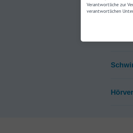
Verantwortliche zur Ve
Pulsat
verantwortlichen Unter
Druck
Schwi
Hörver