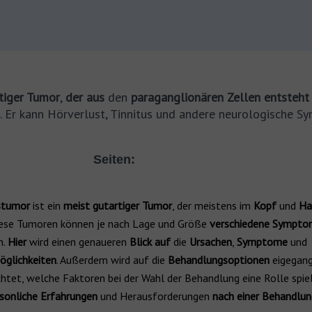
tiger Tumor
,
der aus
den
paraganglionären Zellen entsteh
. Er kann Hörverlust, Tinnitus und andere neurologische S
Seiten:
stumor
ist ein
meist gutartiger Tumor
, der meistens im
Kopf
und
Ha
Diese Tumoren können je nach Lage und Größe
verschiedene Sympto
n.
Hier
wird einen genaueren
Blick auf
die
Ursachen
,
Symptome
und
glichkeiten
. Außerdem wird auf die
Behandlungsoptionen
eigegan
htet, welche Faktoren bei der Wahl der Behandlung eine Rolle spie
sonliche Erfahrungen
und Herausforderungen
nach einer Behandlun