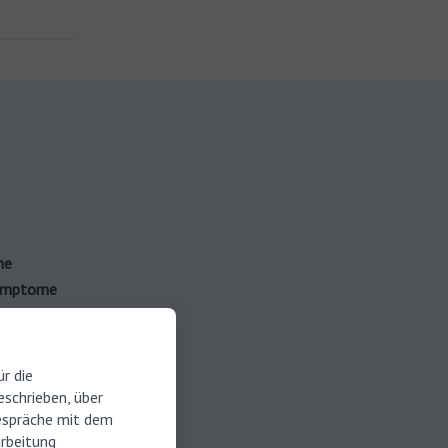
me
ymptome
umors
. Zu
Schwindel
ration des
r die
schrieben, über
espräche mit dem
arbeitung