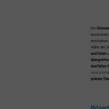
Ein
Glomus
bezeichnet
entstehen 
Nähe der S
ausfüllen
u
übergreife
Ausfällen 
Anatomie
i
präzise Dia
Bösar