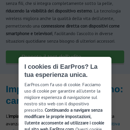
senza fili, che si integra completamente sotto la pelle,
riducendo la visibilità del dispositivo esterno
. La tecnologia
wireless migliora anche la qualità della vita dell'utente,
permettendo una
connessione diretta con dispositivi come
smartphone e televisori
, facilitando l'ascolto in diverse
situazioni quotidiane senza bisogno di ulteriori accessori.
Prenota il test dell'udito
I cookies di EarPros? La
tua esperienza unica.
EarPros.com fa uso di cookie. Facciamo
Impianto cocleare interno:
uso di cookie per garantire all’utente la
migliore esperienza di navigazione sul
caratteristiche
nostro sito web con il dispositivo
prescelto.
Continuando a navigare senza
L'
impianto cocleare interno
è una soluzione tecnologica
modificare le proprie impostazioni,
l’utente acconsente ad utilizzare i cookie
avanzata per il trattamento della sordità o
perdita uditiva
sul sito web EarPros.com
. Questi cookie