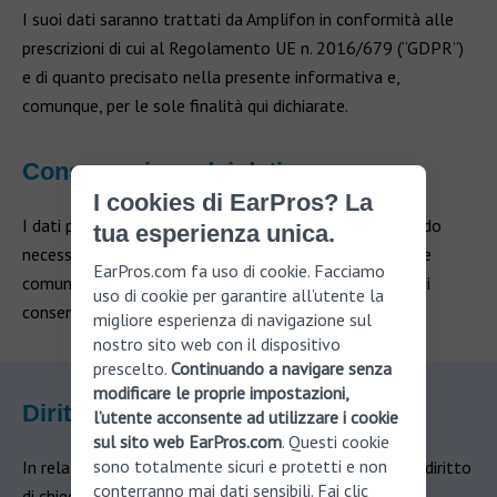
I suoi dati saranno trattati da Amplifon in conformità alle
prescrizioni di cui al Regolamento UE n. 2016/679 (“GDPR”)
e di quanto precisato nella presente informativa e,
comunque, per le sole finalità qui dichiarate.
Conservazione dei dati
I cookies di EarPros? La
I dati personali fornitici saranno conservati per il periodo
tua esperienza unica.
necessario all’espletamento delle finalità su indicate, e
EarPros.com fa uso di cookie. Facciamo
comunque non oltre 7 anni dalla sua manifestazione di
uso di cookie per garantire all’utente la
consenso.
migliore esperienza di navigazione sul
nostro sito web con il dispositivo
prescelto.
Continuando a navigare senza
modificare le proprie impostazioni,
Diritti dell’interessato
l’utente acconsente ad utilizzare i cookie
sul sito web EarPros.com
. Questi cookie
sono totalmente sicuri e protetti e non
In relazione al trattamento dei suoi dati personali, ha diritto
conterranno mai dati sensibili.
Fai clic
di chiedere ad Amplifon: