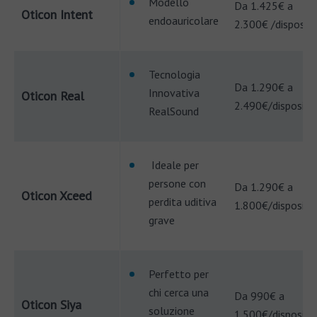
Modello
Da 1.425€ a
Oticon Intent
endoauricolare
2.300€ /dispositi
Tecnologia
Da 1.290€ a
Innovativa
Oticon Real
2.490€/dispositi
RealSound
Ideale per
persone con
Da 1.290€ a
Oticon Xceed
perdita uditiva
1.800€/dispositi
grave
Perfetto per
chi cerca una
Da 990€ a
Oticon Siya
soluzione
1.500€/dispositi