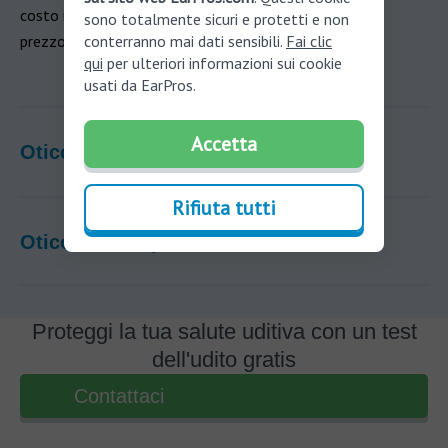
costo inferiore rispetto agli altri apparecchi acustici. Il
sono totalmente sicuri e protetti e non
prezzo è di circa 1.080€/dispositivo.
conterranno mai dati sensibili.
Fai clic
qui
per ulteriori informazioni sui cookie
usati da EarPros.
Accetta
Oticon More: recensioni degli utenti
Rifiuta tutti
Oticon More: prezzi medi in Italia
Proteggi la tua salute uditiva con un test
dell'udito gratis
Contattaci