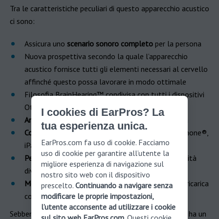
Tra le caratteristiche peculiari di questo apparecchio acustico
ci sono:
Assicura uno
scenario sonoro completo
per la persona
Nuova prospettiva secondo la quale l’apparecchio
acustico fornisce tutti gli elementi necessari al cervello
affinché questo possa lavorare in modo ottimale
Filosofia BrainHearing™ condivisa con tutti i dispositivi
Oticon
I cookies di EarPros? La
Amplificazione dei suoni
perfettamente bilanciata
tua esperienza unica.
Connettività
: supporta lo streaming diretto da iPhone®,
EarPros.com fa uso di cookie. Facciamo
iPad®, iPod touch® e dispositivi Android™
uso di cookie per garantire all’utente la
Personalizzazione dei colori
(disponibile in 8 tonalità
migliore esperienza di navigazione sul
diverse)
nostro sito web con il dispositivo
Modello ricaricabile
: la batteria agli ioni al litio si ricarica
prescelto.
Continuando a navigare senza
completamente in sole 3 ore.
modificare le proprie impostazioni,
l’utente acconsente ad utilizzare i cookie
Sebbene Oticon More sia tra i dispositivi più innovativi, ha un
sul sito web EarPros.com
. Questi cookie