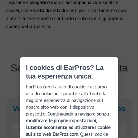
l'acufene è idiopatico (non si accompagna cioè ad altre
cause), una varietà di metodi scelti per il trattamento può
aiutarti a tenere sotto controllo i sintomi e migliorare la
qualità della tua vita.
Scopri di più sulla perdita
I cookies di EarPros? La
tua esperienza unica.
dell'udito
EarPros.com fa uso di cookie. Facciamo
uso di cookie per garantire all’utente la
migliore esperienza di navigazione sul
nostro sito web con il dispositivo
Vuoi tornare a sentirci? EarPros
prescelto.
Continuando a navigare senza
ti può aiutare!
modificare le proprie impostazioni,
l’utente acconsente ad utilizzare i cookie
E-mail
sul sito web EarPros.com
. Questi cookie