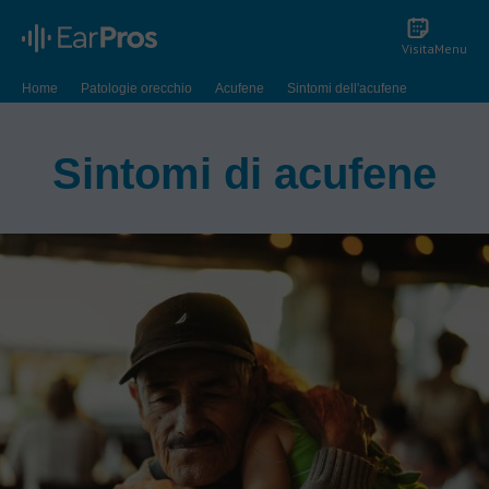
Visita
Menu
Home
Patologie orecchio
Acufene
Sintomi dell'acufene
Sintomi di acufene