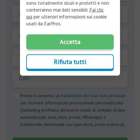
sono totalmente sicuri e protetti e non
conterranno mai dati sensibili.
Fai clic
Nome
qui
per ulteriori informazioni sui cookie
usati da EarPros.
Cognome
Accetta
Telefono
Rifiuta tutti
CAP:
Presto il consenso al
trattamento dei miei dati personali
per ricevere informazioni promozionali personalizzate
(marketing profilato) attraverso canali di contatto di tipo
automatizzato (sms, mms, e-mail, Whatsapp) o
tradizionale (telefonate con operatore, posta ordinaria).