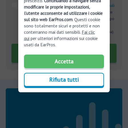
prescelto.
Continuando a navigare senza
Presto il consenso al
trattamento dei miei dati personali
modificare le proprie impostazioni,
per ricevere informazioni promozionali personalizzate
l’utente acconsente ad utilizzare i cookie
(marketing profilato) attraverso canali di contatto di tipo
sul sito web EarPros.com
. Questi cookie
automatizzato (sms, mms, e-mail, Whatsapp) o
sono totalmente sicuri e protetti e non
tradizionale (telefonate con operatore, posta ordinaria).
conterranno mai dati sensibili.
Fai clic
qui
per ulteriori informazioni sui cookie
usati da EarPros.
Richiedi un appuntamento
La consulenza è gratuita!
Accetta
Rifiuta tutti