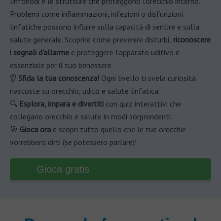
linfonodi e le strutture che proteggono l’orecchio interno.
Problemi come infiammazioni, infezioni o disfunzioni
linfatiche possono influire sulla capacità di sentire e sulla
salute generale. Scoprire come prevenire disturbi,
riconoscere
i segnali d’allarme
e proteggere l’apparato uditivo è
essenziale per il tuo benessere.
👂
Sfida la tua conoscenza!
Ogni livello ti svela curiosità
nascoste su orecchio, udito e salute linfatica.
🔍
Esplora, impara e divertiti
con quiz interattivi che
collegano orecchio e salute in modi sorprendenti.
🎯
Gioca ora
e scopri tutto quello che le tue orecchie
vorrebbero dirti (se potessero parlare)!
Gioca gratis