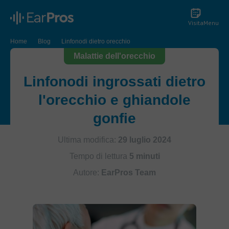
Visita
Menu
Home
Blog
Linfonodi dietro orecchio
Malattie dell'orecchio
Linfonodi ingrossati dietro
l'orecchio e ghiandole
gonfie
Ultima modifica:
29 luglio 2024
Tempo di lettura
5 minuti
Autore:
EarPros Team