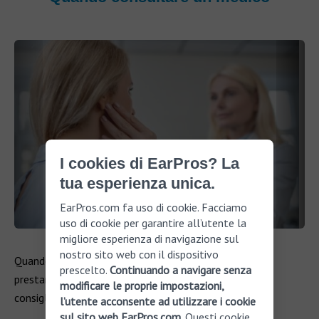
I cookies di EarPros? La
tua esperienza unica.
EarPros.com fa uso di cookie. Facciamo
uso di cookie per garantire all’utente la
migliore esperienza di navigazione sul
nostro sito web con il dispositivo
Quando si tratta di
linfonodi ingrossati
, è importante
prescelto.
Continuando a navigare senza
prestare attenzione a determinati segnali di allarme. È
modificare le proprie impostazioni,
consigliabile consultare un medico se:
l’utente acconsente ad utilizzare i cookie
sul sito web EarPros.com
. Questi cookie