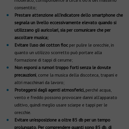
moderato, corrispondente a circa il 60% del massimo
consentito;
Prestare attenzione all’indicatore dello smartphone che
segnala un livello eccessivamente elevato quando si
utilizzano gli auricolari, sia per comunicare che per
ascoltare musica;
Evitare l’uso dei cotton fioc
per pulire le orecchie, in
quanto un utilizzo scorretto può portare alla
formazione di tappi di cerume;
Non esporsi a rumori troppo forti senza le dovute
precauzioni
, come la musica della discoteca, trapani e
altri macchinari da lavoro;
Proteggersi dagli agenti atmosferici,
perché acqua,
vento e freddo possono provocare danni all’apparato
uditivo, quindi meglio usare sciarpe e tappi per le
orecchie.
Evitare un’esposizione a oltre 85 db per un tempo
prolungato. Per comprendere quanti sono 85 db, di