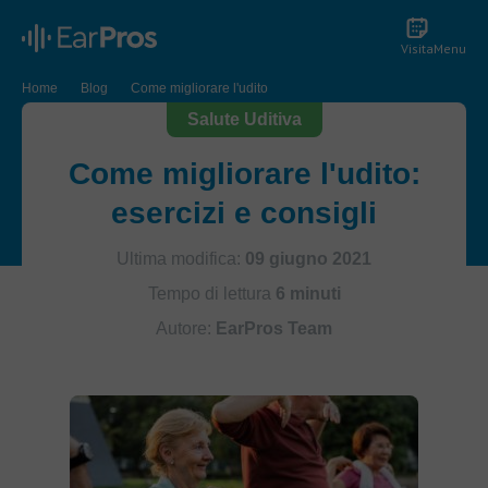
Visita
Menu
Home
Blog
Come migliorare l'udito
Salute Uditiva
Come migliorare l'udito:
esercizi e consigli
Ultima modifica:
09 giugno 2021
Tempo di lettura
6 minuti
Autore:
EarPros Team