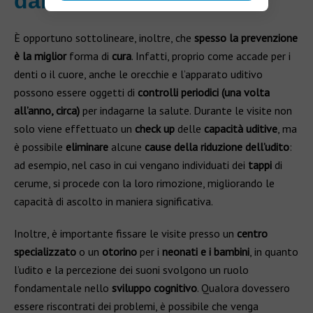
dall’otorino
È opportuno sottolineare, inoltre, che
spesso
la prevenzione
è la miglior
forma di
cura
. Infatti, proprio come accade per i
denti o il cuore, anche le orecchie e l’apparato uditivo
possono essere oggetti di
controlli periodici (una volta
all’anno, circa)
per indagarne la salute. Durante le visite non
solo viene effettuato un
check up
delle
capacità uditive
, ma
è possibile
eliminare
alcune
cause della riduzione dell’udito
:
ad esempio, nel caso in cui vengano individuati dei
tappi
di
cerume, si procede con la loro rimozione, migliorando le
capacità di ascolto in maniera significativa.
Inoltre, è importante fissare le visite presso un
centro
specializzato
o un
otorino
per i
neonati e i bambini
, in quanto
l’udito e la percezione dei suoni svolgono un ruolo
fondamentale nello
sviluppo cognitivo
. Qualora dovessero
essere riscontrati dei problemi, è possibile che venga