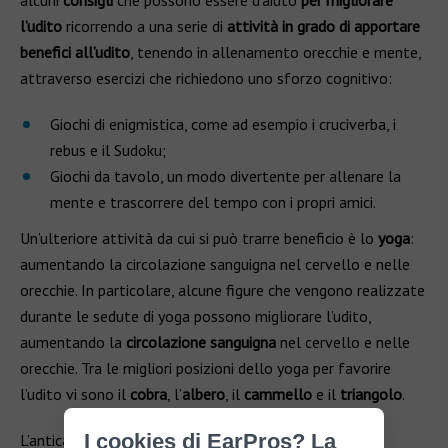
alcuni
consigli
che possono essere d’aiuto
per migliorare
l’udito
ricorrendo a una serie di
attività in grado di apportare
benefici all’udito
, tenendo in allenamento orecchie e mente,
attraverso esercizi che richiedono uno sforzo cognitivo:
Giochi di enigmistica, come ad esempio i cruciverba, i
rebus e il Sudoku;
Giochi da tavolo, un modo divertente per allenare la
mente e trascorrere del tempo con i propri amici.
Un’ulteriore attività da cui si può trarre beneficio è lo
yoga
:
aumentando la circolazione sanguigna nel cervello e nelle
orecchie. In particolare, alcune figure che vengono realizzate
durante le sedute di yoga possono migliorare l’udito,
aumentando la
circolazione sanguigna
nel cervello e nelle
orecchie. Tra le migliori posizioni dello yoga per favorire
l’udito vi sono il
cobra
, l’
albero
, il
cammello
e il
triangolo
.
I cookies di EarPros? La
L’antica pratica della
meditazione
può portare