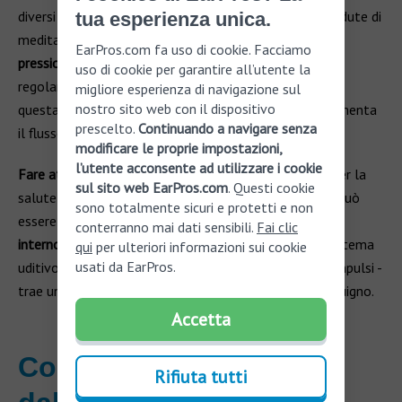
diversi
vantaggi anche sull'udito
. Infatti, durante le sedute di
tua esperienza unica.
meditazioni, si aiuta il corpo a
regolare la
EarPros.com fa uso di cookie. Facciamo
pressione
sanguigna e
migliorare la circolazione
,
uso di cookie per garantire all’utente la
regolarizzando i processi fisiologici. Dal momento che
migliore esperienza di navigazione sul
nostro sito web con il dispositivo
questa pratica favorisce il
rilassamento profondo
, aumenta
prescelto.
Continuando a navigare senza
il flusso sanguigno verso il cervello.
modificare le proprie impostazioni,
l’utente acconsente ad utilizzare i cookie
Fare attività fisica
quotidianamente è un toccasana per la
sul sito web EarPros.com
. Questi cookie
salute della persona a 360°. In particolare, muoversi può
sono totalmente sicuri e protetti e non
essere un valido aiuto per la
circolazione dell’orecchio
conterranno mai dati sensibili.
Fai clic
interno
: la coclea - componente fondamentale del sistema
qui
per ulteriori informazioni sui cookie
usati da EarPros.
uditivo e responsabile di trasformare le vibrazioni in impulsi -
trae un grande beneficio dall’aumento del flusso sanguigno.
Accetta
Controlli periodici
Rifiuta tutti