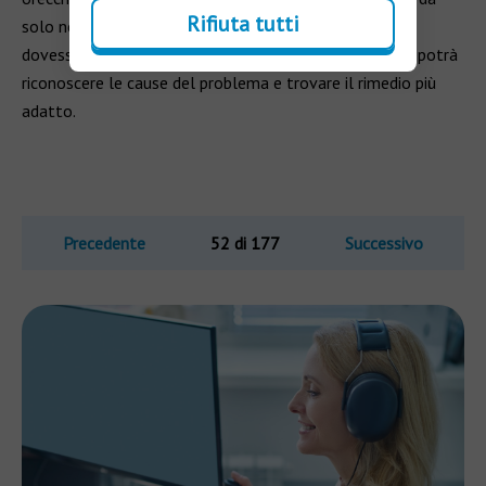
Rifiuta tutti
solo nel giro di poco tempo. Qualora però il problema
dovesse persistere, bisogna
consultare un medico
, che potrà
riconoscere le cause del problema e trovare il rimedio più
adatto.
Precedente
52 di 177
Successivo