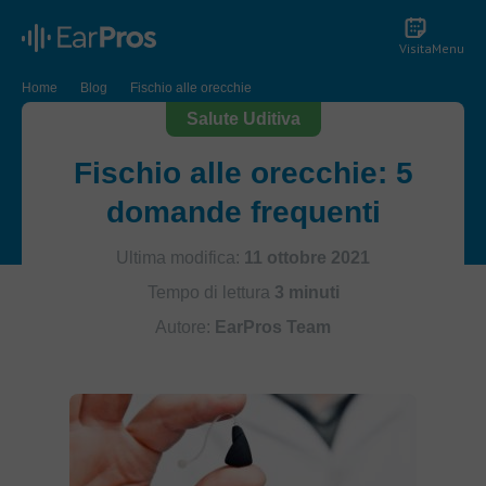
Visita
Menu
Home
Blog
Fischio alle orecchie
Salute Uditiva
Fischio alle orecchie: 5
domande frequenti
Ultima modifica:
11 ottobre 2021
Tempo di lettura
3 minuti
Autore:
EarPros Team