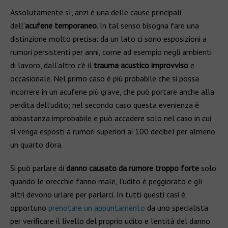
Assolutamente sì, anzi è una delle cause principali
dell’
acufene temporaneo
. In tal senso bisogna fare una
distinzione molto precisa: da un lato ci sono esposizioni a
rumori persistenti per anni, come ad esempio negli ambienti
di lavoro, dall’altro c’è il
trauma acustico improvviso
e
occasionale. Nel primo caso è più probabile che si possa
incorrere in un acufene più grave, che può portare anche alla
perdita dell’udito; nel secondo caso questa evenienza è
abbastanza improbabile e può accadere solo nel caso in cui
si venga esposti a rumori superiori ai 100 decibel per almeno
un quarto d’ora.
Si può parlare di
danno causato da rumore troppo forte
solo
quando le orecchie fanno male, l’udito è peggiorato e gli
altri devono urlare per parlarci. In tutti questi casi è
opportuno
prenotare un appuntamento
da uno specialista
per verificare il livello del proprio udito e l’entità del danno