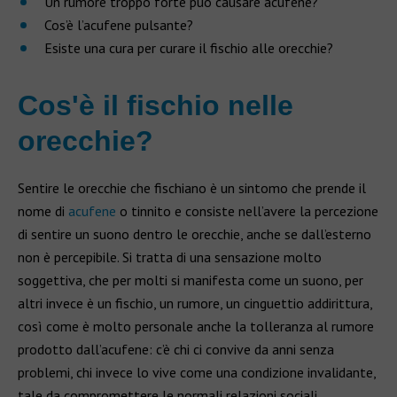
Un rumore troppo forte può causare acufene?
Cos’è l’acufene pulsante?
Esiste una cura per curare il fischio alle orecchie?
Cos'è il fischio nelle
orecchie?
Sentire le orecchie che fischiano è un sintomo che prende il
nome di
acufene
o tinnito e consiste nell’avere la percezione
di sentire un suono dentro le orecchie, anche se dall’esterno
non è percepibile. Si tratta di una sensazione molto
soggettiva, che per molti si manifesta come un suono, per
altri invece è un fischio, un rumore, un cinguettio addirittura,
così come è molto personale anche la tolleranza al rumore
prodotto dall’acufene: c’è chi ci convive da anni senza
problemi, chi invece lo vive come una condizione invalidante,
tale da compromettere le normali relazioni sociali.