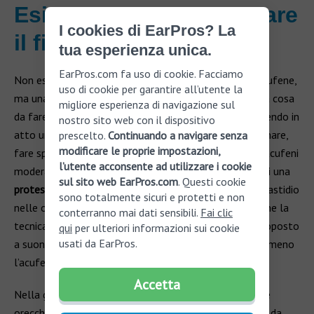
Esiste una cura per curare
I cookies di EarPros? La
il fischio alle orecchie?
tua esperienza unica.
EarPros.com fa uso di cookie. Facciamo
Non esiste una cura definitiva e univoca per curare l’acufene,
uso di cookie per garantire all’utente la
ma una serie di rimedi per alleviare il disturbo. La prima cosa
migliore esperienza di navigazione sul
da fare è
migliorare la qualità della propria vita
, mettendo in
nostro sito web con il dispositivo
atto una serie di buone pratiche come smettere di fumare,
prescelto.
Continuando a navigare senza
modificare le proprie impostazioni,
fare sport e seguire un’alimentazione sana; in caso di acufeni
l’utente acconsente ad utilizzare i cookie
moderati o gravi può essere di grande aiuto l’utilizzo di una
sul sito web EarPros.com
. Questi cookie
protesi acustica
, che possa alleviare la sensazione di fastidio
sono totalmente sicuri e protetti e non
nelle orecchie; negli ultimi anni si è molto diffusa anche la
conterranno mai dati sensibili.
Fai clic
tecnica della terapia del suono: il paziente viene sottoposto
qui
per ulteriori informazioni sui cookie
usati da EarPros.
a suoni aggiuntivi che, con il tempo, faranno percepire meno
l’acufene.
Accetta
Nella gran parte dei casi, come dicevamo, il fischio alle
orecchie è un disturbo passeggero, che tende a svanire da