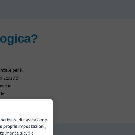
logica?
ntale per il
i acustici
nte di
le
sperienza di navigazione
e proprie impostazioni,
talmente sicuri e