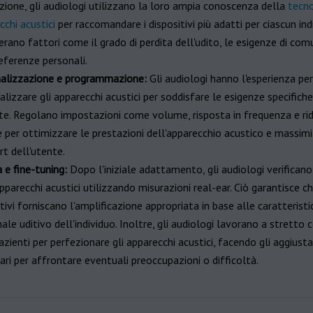
zione, gli audiologi utilizzano la loro ampia conoscenza della
tecno
cchi acustici
per raccomandare i dispositivi più adatti per ciascun ind
erano fattori come il grado di perdita dell'udito, le esigenze di com
referenze personali.
alizzazione e programmazione:
Gli audiologi hanno l'esperienza per
lizzare gli apparecchi acustici per soddisfare le esigenze specifiche
te. Regolano impostazioni come volume, risposta in frequenza e ri
 per ottimizzare le prestazioni dell'apparecchio acustico e massimi
t dell'utente.
a e fine-tuning:
Dopo l'iniziale adattamento, gli audiologi verificano 
pparecchi acustici utilizzando misurazioni real-ear. Ciò garantisce ch
tivi forniscano l'amplificazione appropriata in base alle caratterist
ale uditivo dell'individuo. Inoltre, gli audiologi lavorano a stretto
azienti per perfezionare gli apparecchi acustici, facendo gli aggiust
ari per affrontare eventuali preoccupazioni o difficoltà.