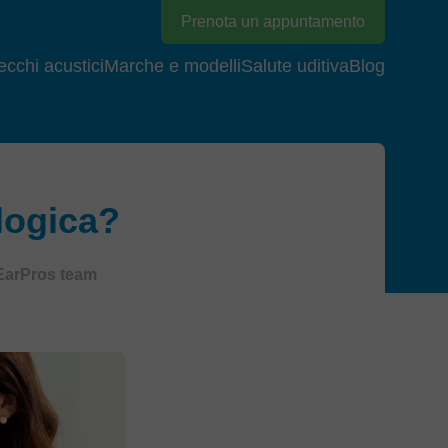
Prenota un appuntamento
cchi acustici
Marche e modelli
Salute uditiva
Blog
logica?
EarPros team