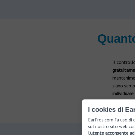
Quanto
Il controll
gratuitame
manteniment
siano sempr
individuare
soluzioni 
I cookies di Ea
EarPros.com fa uso di c
sul nostro sito web con
l’utente acconsente ad 