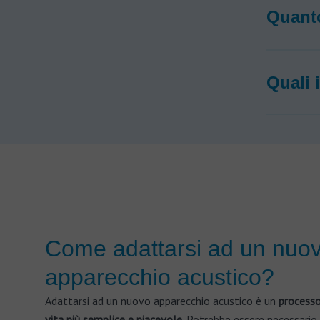
Quanto
Quali 
Come adattarsi ad un nuo
apparecchio acustico?
Adattarsi ad un nuovo apparecchio acustico è un
processo
vita più semplice e piacevole
. Potrebbe essere necessario 