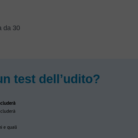
a da 30
 test dell’udito?
ncluderà
ncluderà
i e quali