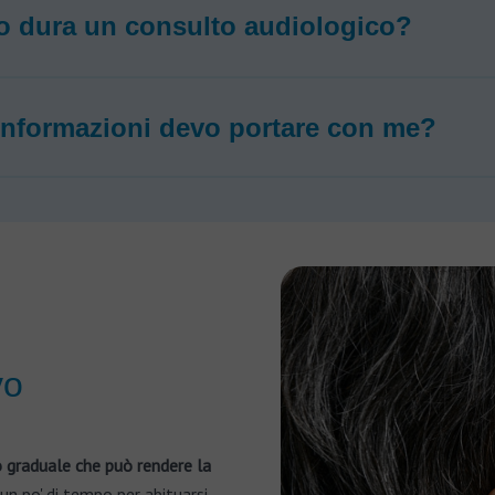
 dura un consulto audiologico?
informazioni devo portare con me?
vo
 graduale che può rendere la
un po' di tempo per abituarsi