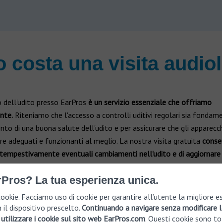
 costa una visita audio
o dell'udito presso EarPros
è un servizio essenziale che offriamo
nte.
Riteniamo che l'accesso a controlli uditivi regolari sia fondame
o di una buona salute dell'udito e per assicurare che gli apparecch
e adeguati e funzionanti al meglio. La nostra visita gratuita
conse
 tempestivamente eventuali cambiamenti nell'udito e di aggiornare 
acustiche
in base alle tue esigenze correnti.
rPros? La tua esperienza unica.
ookie. Facciamo uso di cookie per garantire all’utente la migliore e
 il dispositivo prescelto.
Continuando a navigare senza modificare l
utilizzare i cookie sul sito web EarPros.com
. Questi cookie sono to