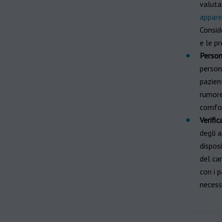
valuta
appare
Consid
e le p
Person
persona
pazien
rumore
comfor
Verific
degli a
disposi
del can
con i p
necess