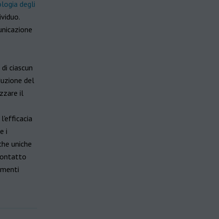
logia degli
ividuo.
unicazione
 di ciascun
duzione del
zzare il
l'efficacia
e i
iche uniche
 contatto
amenti