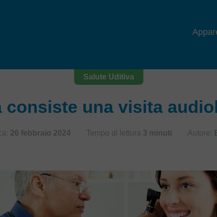
Appare
Salute Uditiva
a consiste una visita audio
ca:
26 febbraio 2024
Tempo di lettura
3 minuti
Autore: