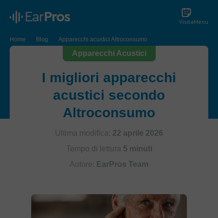
Visita
Menu
Home
Blog
Apparecchi acustici Altroconsumo
Apparecchi Acustici
I migliori apparecchi
acustici secondo
Altroconsumo
Ultima modifica:
22 aprile 2026
Tempo di lettura
5 minuti
Autore:
EarPros Team