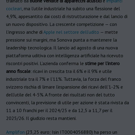
trainato da
buone vendite di apparecchi acustici
e
impianti
cocleari
, ma l’utile industriale ha subito una flessione del
4,9%, appesantito dai costi di ristrutturazione e dal lancio di
un nuovo dispositivo. La crescente competizione — con
l’ingresso anche di
Apple nel settore dell’udito
— mette
pressione sui margini, ma Sonova punta a mantenere la
leadership tecnologica. Il lancio ad agosto di una nuova
piattaforma uditiva con intelligenza artificiale ha ricevuto
riscontri positivi. L’azienda conferma le
stime per l’intero
anno fiscale
: ricavi in crescita tra il 6% e il 9% e utile
industriale tra il 7% e l’11%. Tuttavia, la forza del franco
svizzero rischia di limare l’espansione dei ricavi dell’1-2% e
dell’utile del 4-5%. A fronte dei risultati non del tutto
convincenti, la previsione di utile per azione è stata rivista da
11 a 10 franchi per il 2024/25 e da 12,5 a 11,7 per il
2025/26. Il giudizio resta mantieni.
Amplifon
(23,25 euro; Isin IT0004056880) ha perso un