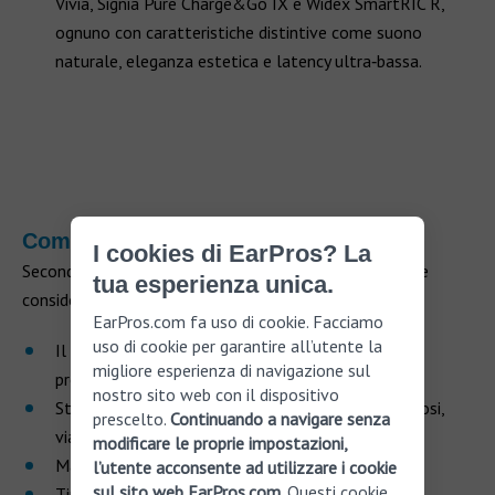
Vivia, Signia Pure Charge&Go IX e Widex SmartRIC R,
ognuno con caratteristiche distintive come suono
naturale, eleganza estetica e latency ultra‑bassa.
Come scegliere l'apparecchio giusto
I cookies di EarPros? La
Secondo le principali guide professionali, la scelta deve
tua esperienza unica.
considerare:
EarPros.com fa uso di cookie. Facciamo
uso di cookie per garantire all’utente la
Il grado di
perdita uditiva
(moderata, grave,
migliore esperienza di navigazione sul
profonda);
nostro sito web con il dispositivo
Stile di vita e ambienti di utilizzo (ambienti rumorosi,
prescelto.
Continuando a navigare senza
viaggi, relazioni sociali);
modificare le proprie impostazioni,
Manualità, vista, comfort fisico;
l’utente acconsente ad utilizzare i cookie
sul sito web EarPros.com
. Questi cookie
Tipo di dispositivo (retroauricolare, endoauricolare,