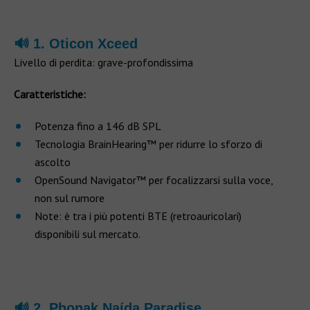
🔊 1. Oticon Xceed
Livello di perdita: grave-profondissima
Caratteristiche:
Potenza fino a 146 dB SPL
Tecnologia BrainHearing™ per ridurre lo sforzo di
ascolto
OpenSound Navigator™ per focalizzarsi sulla voce,
non sul rumore
Note: è tra i più potenti BTE (retroauricolari)
disponibili sul mercato.
🔊 2. Phonak Naída Paradise