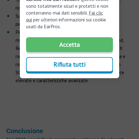
sono totalmente sicuri e protetti e non
ricaricabile);
conterranno mai dati sensibili.
Fai clic
Supporto post‑vendita e adattamento
qui
per ulteriori informazioni sui cookie
personalizzato.
usati da EarPros.
Per chi convive con ipoacusia grave o profonda,
modelli come Phonak Naída Paradise, Oticon Xceed,
Accetta
ReSound ENZO Q, e Signia Motion Charge&Go SP X
rappresentano soluzioni specifiche ad alta potenza e
Rifiuta tutti
robustezza. Anche il Widex Moment BTE 13 D e lo
Starkey Livio Edge AI si distinguono per performance
elevate e caratteristiche avanzate
Conclusione