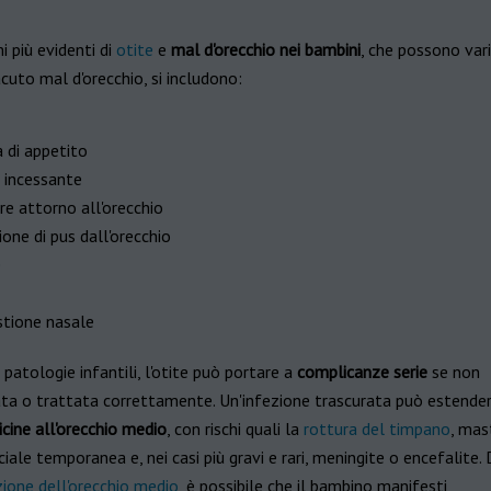
i più evidenti di
otite
e
mal d'orecchio nei bambini
, che possono var
acuto mal d'orecchio, si includono:
a di appetito
 incessante
re attorno all'orecchio
one di pus dall'orecchio
e
tione nasale
patologie infantili, l'otite può portare a
complicanze serie
se non
ta o trattata correttamente. Un'infezione trascurata può estenders
icine all'orecchio medio
, con rischi quali la
rottura del timpano
, mas
cciale temporanea e, nei casi più gravi e rari, meningite o encefalite.
ione dell'orecchio medio
, è possibile che il bambino manifesti