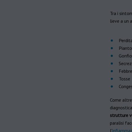
Tra i sintom
lieve a un 
Perdit
Pianto
Gonfio
Secrezi
Febbr
Tosse
Conges
Come altre 
diagnostica
strutture v
paralisi fa
l'
infiammaz