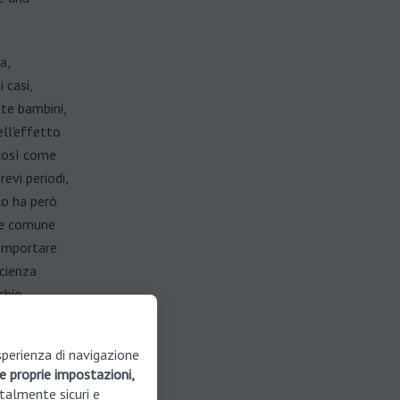
a,
 casi,
ite bambini,
ell'effetto
 così come
evi periodi,
lo ha però
one comune
comportare
icienza
schio
ulti, questo
 Nurofen
sperienza di navigazione
e proprie impostazioni,
talmente sicuri e