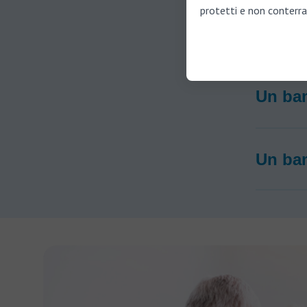
protetti e non conterra
I bamb
Un bam
Un bam