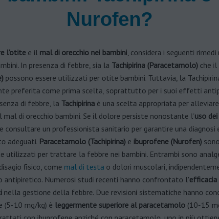
Nurofen?
e l'otite
e il
mal di orecchio nei bambini
, considera i seguenti rimedi
mbini. In presenza di febbre, sia la
Tachipirina (Paracetamolo)
che il
)
possono essere utilizzati per otite bambini. Tuttavia, la Tachipirin
e preferita come prima scelta, soprattutto per i suoi effetti antipi
senza di febbre, la
Tachipirina
è una scelta appropriata per alleviare
 mal di orecchio bambini. Se il dolore persiste nonostante l'
uso dei
le consultare un professionista sanitario per garantire una diagnosi 
o adeguati.
Paracetamolo (Tachipirina)
e
ibuprofene (Nurofen)
son
utilizzati per trattare la febbre nei bambini. Entrambi sono analge
 disagio fisico, come
mal di testa
o dolori muscolari, indipendentem
o antipiretico. Numerosi studi recenti hanno confrontato l'
efficacia
i
nella gestione della febbre. Due revisioni sistematiche hanno con
ne (5-10 mg/kg) è
leggermente superiore al paracetamolo
(10-15 mg
rattati con ibuprofene anziché con paracetamolo, uno in più ottien