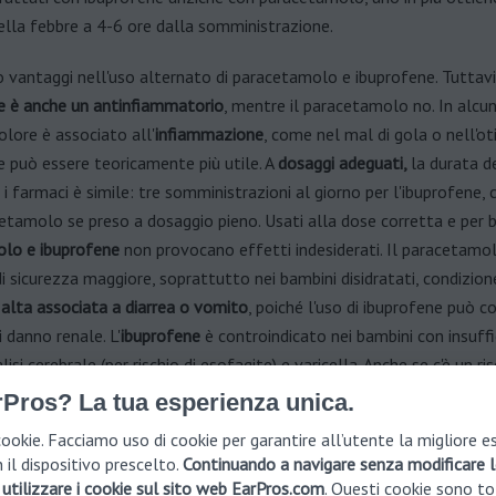
ella febbre a 4-6 ore dalla somministrazione.
 vantaggi nell'uso alternato di paracetamolo e ibuprofene. Tuttavi
e è anche un antinfiammatorio
, mentre il paracetamolo no. In alcuni
olore è associato all'
infiammazione
, come nel mal di gola
o nell'ot
e può essere teoricamente più utile. A
dosaggi adeguati,
la durata d
 i farmaci è simile: tre somministrazioni al giorno per l'ibuprofene,
cetamolo se preso a dosaggio pieno. Usati alla dose corretta e per br
lo e ibuprofene
non provocano effetti indesiderati. Il paracetamo
di sicurezza maggiore, soprattutto nei bambini disidratati, condizi
alta associata a diarrea o vomito
, poiché l'uso di ibuprofene può 
i danno renale. L'
ibuprofene
è controindicato nei bambini con insuff
lisi cerebrale (per rischio di esofagite) e varicella. Anche se c'è un ri
 erosione gastrica nei bambini con antinfiammatori rispetto agli ad
rPros? La tua esperienza unica.
rascurabile per brevi trattamenti. L'
uso prolungato di Tachipirina o
ookie. Facciamo uso di cookie per garantire all’utente la migliore e
e valutato accuratamente dal medico.
 il dispositivo prescelto.
Continuando a navigare senza modificare l
utilizzare i cookie sul sito web EarPros.com
. Questi cookie sono to