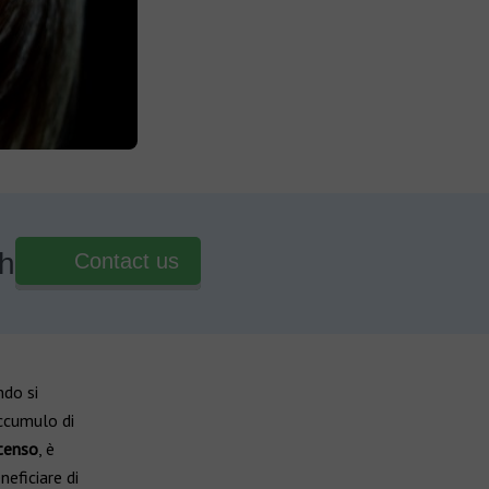
th
Contact us
ndo si
ccumulo di
tenso
, è
eficiare di