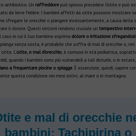
o antibiotico. Un
raffreddore
può spesso precedere l'otite e può es
o da lieve febbre. I bambini affetti da otite possono mostrare se
me sfregare le orecchie o piangere incessantemente, a causa della d
zare il dolore. Questi sintomi rendono cruciale un
tempestivo inter
l caso in cui il tuo bambino esprima
dolore o irritazione sfregandosi
pianga senza sosta, è probabile che soffra di mal di orecchie o, nel
 otite. L'
otite, o mal d'orecchio
, è comune in età pediatrica, sopratt
ddi, quando i bambini sono più vulnerabili a tali disturbi, o in estate
iano a frequentare piscine o spiagge
. È essenziale, quindi, sapere c
nte questa condizione nei mesi estivi, al mare o in montagna.
tite e mal di orecchie n
bambini: Tachipirina o