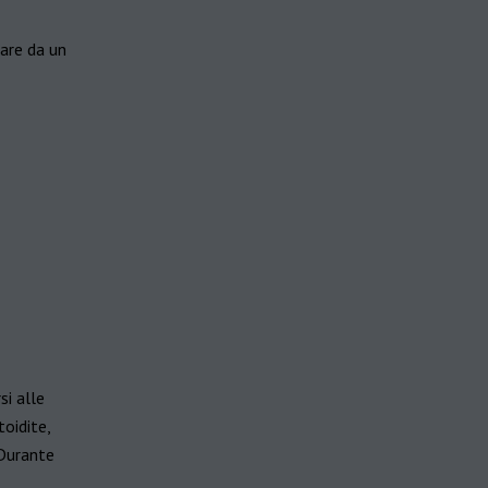
iare da un
i alle
toidite,
 Durante