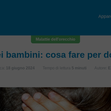
Appare
Malattie dell'orecchio
i bambini: cosa fare per d
ca:
18 giugno 2024
Tempo di lettura
5 minuti
Autore:
E