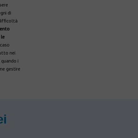
sere
gni di
ifficoltà
vento
 le
 caso
utto nei
, quando i
ome gestire
ei