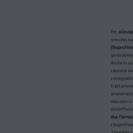
Per
alleviar
orecchio ba
(Ibuprofene
generalment
Anche in as
causato dal
consigliabi
trattament
ampiamente 
riducono il
dall'effett
due farmac
l'ibuprofe
7 bambini t