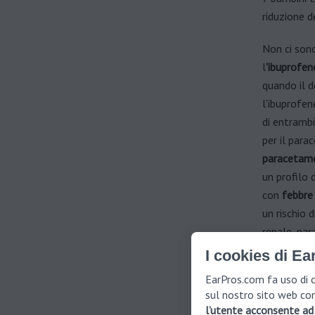
riduzione d
Non ci sono
l
'ibuprofen
quando il d
l'ibuprofen
di entrambi
per il para
paracetamo
un profilo 
con
febbre 
un rischio d
renale, para
maggiore di
I cookies di Ea
effetto è t
EarPros.com fa uso di c
deve esser
sul nostro sito web con
l’utente acconsente ad 