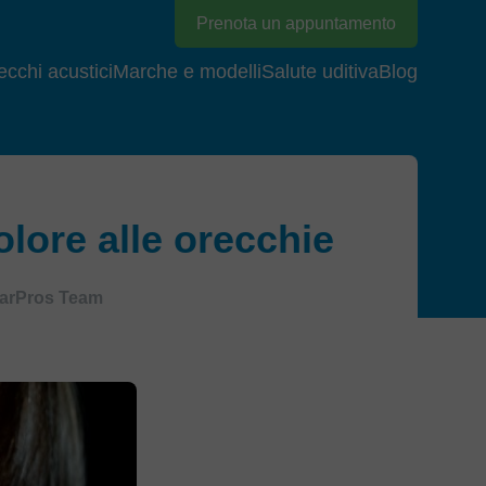
Prenota un appuntamento
cchi acustici
Marche e modelli
Salute uditiva
Blog
olore alle orecchie
arPros Team