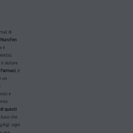
 mal di
Nurofen
a è
retici.
 il dolore
 farmaci
, è
e un
o
sici e
ente
 di questi
cluso che
/kg): ogni
e una