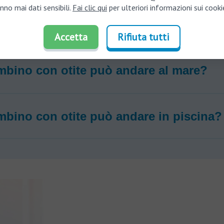
nno mai dati sensibili.
Fai clic qui
per ulteriori informazioni sui cooki
ini possono uscire con l'otite?
Accetta
Rifiuta tutti
bino con otite può andare al mare?
bino con otite può andare in piscina?